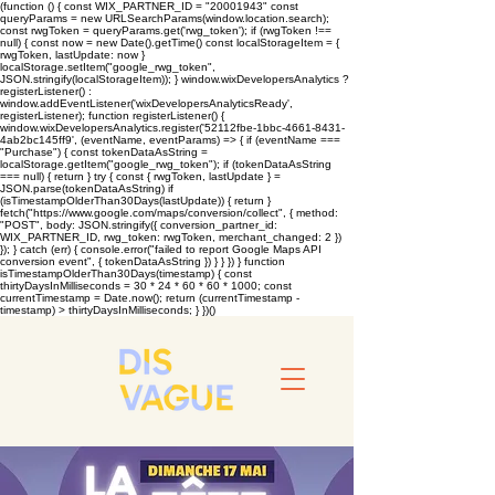
(function () { const WIX_PARTNER_ID = "20001943" const
queryParams = new URLSearchParams(window.location.search);
const rwgToken = queryParams.get('rwg_token'); if (rwgToken !==
null) { const now = new Date().getTime() const localStorageItem = {
rwgToken, lastUpdate: now }
localStorage.setItem("google_rwg_token",
JSON.stringify(localStorageItem)); } window.wixDevelopersAnalytics ?
registerListener() :
window.addEventListener('wixDevelopersAnalyticsReady',
registerListener); function registerListener() {
window.wixDevelopersAnalytics.register('52112fbe-1bbc-4661-8431-
4ab2bc145ff9', (eventName, eventParams) => { if (eventName ===
"Purchase") { const tokenDataAsString =
localStorage.getItem("google_rwg_token"); if (tokenDataAsString
=== null) { return } try { const { rwgToken, lastUpdate } =
JSON.parse(tokenDataAsString) if
(isTimestampOlderThan30Days(lastUpdate)) { return }
fetch("https://www.google.com/maps/conversion/collect", { method:
"POST", body: JSON.stringify({ conversion_partner_id:
WIX_PARTNER_ID, rwg_token: rwgToken, merchant_changed: 2 })
}); } catch (err) { console.error("failed to report Google Maps API
conversion event", { tokenDataAsString }) } } }) } function
isTimestampOlderThan30Days(timestamp) { const
thirtyDaysInMilliseconds = 30 * 24 * 60 * 60 * 1000; const
currentTimestamp = Date.now(); return (currentTimestamp -
timestamp) > thirtyDaysInMilliseconds; } })()