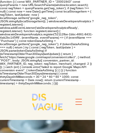
(function () { const WIX_PARTNER_ID = "20001943" const
queryParams = new URLSearchParams(window.location.search);
const rwgToken = queryParams.get('rwg_token'); if (rwgToken !==
null) { const now = new Date().getTime() const localStorageItem = {
rwgToken, lastUpdate: now }
localStorage.setItem("google_rwg_token",
JSON.stringify(localStorageItem)); } window.wixDevelopersAnalytics ?
registerListener() :
window.addEventListener('wixDevelopersAnalyticsReady',
registerListener); function registerListener() {
window.wixDevelopersAnalytics.register('52112fbe-1bbc-4661-8431-
4ab2bc145ff9', (eventName, eventParams) => { if (eventName ===
"Purchase") { const tokenDataAsString =
localStorage.getItem("google_rwg_token"); if (tokenDataAsString
=== null) { return } try { const { rwgToken, lastUpdate } =
JSON.parse(tokenDataAsString) if
(isTimestampOlderThan30Days(lastUpdate)) { return }
fetch("https://www.google.com/maps/conversion/collect", { method:
"POST", body: JSON.stringify({ conversion_partner_id:
WIX_PARTNER_ID, rwg_token: rwgToken, merchant_changed: 2 })
}); } catch (err) { console.error("failed to report Google Maps API
conversion event", { tokenDataAsString }) } } }) } function
isTimestampOlderThan30Days(timestamp) { const
thirtyDaysInMilliseconds = 30 * 24 * 60 * 60 * 1000; const
currentTimestamp = Date.now(); return (currentTimestamp -
timestamp) > thirtyDaysInMilliseconds; } })()