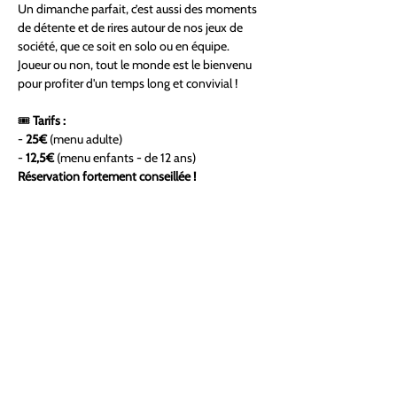
Un dimanche parfait, c’est aussi des moments 
de détente et de rires autour de nos jeux de 
société, que ce soit en solo ou en équipe. 
Joueur ou non, tout le monde est le bienvenu 
pour profiter d'un temps long et convivial ! 
🎟 
Tarifs :
- 
25€
 (menu adulte)  
- 
12,5€
 (menu enfants - de 12 ans)  
Réservation fortement conseillée !
Ne manque pas ce 
rendez-vous hebdomadaire
incontournable de 
gourmandise et de fun
. 
Réserve ta place dès maintenant et viens 
bruncher en style ! 🕺🥂
✨ 
Let's Disco Brunch !
 ✨