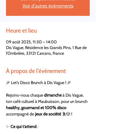
Voir d'autres événements
Heure et lieu
09 août 2025, 11:30 – 14:00
Dis Vague, Résidence les Grands Pins, 1 Rue de
l'Ombrière, 33121 Carcans, France
À propos de l'événement
🎉 Let’s Disco Brunch à Dis Vague ! 🎉
Rejoins-nous chaque 
dimanche
 à Dis Vague, 
ton café culturel à Maubuisson, pour un brunch 
healthy, gourmand et 100% disco
accompagné de 
jeux de société
 🕺🎲 ! 
✨ 
Ce qui t'attend
 : 