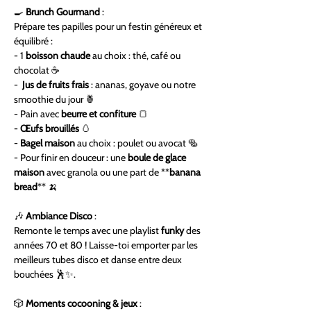
🍳 
Brunch Gourmand
 :
Prépare tes papilles pour un festin généreux et 
équilibré :  
- 1 
boisson chaude
 au choix : thé, café ou 
chocolat ☕  
-  
Jus de fruits frais
 : ananas, goyave ou notre 
smoothie du jour 🍍  
- Pain avec 
beurre et confiture
 🍞  
- 
Œufs brouillés
 🥚  
- 
Bagel maison
 au choix : poulet ou avocat 🥯  
- Pour finir en douceur : une 
boule de glace 
maison
 avec granola ou une part de **
banana 
bread
** 🍌  
🎶 
Ambiance Disco
 :
Remonte le temps avec une playlist 
funky
 des 
années 70 et 80 ! Laisse-toi emporter par les 
meilleurs tubes disco et danse entre deux 
bouchées 🕺✨.
🎲 
Moments cocooning & jeux
 :