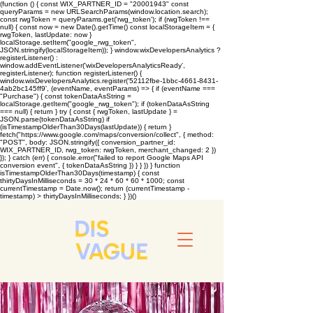
(function () { const WIX_PARTNER_ID = "20001943" const
queryParams = new URLSearchParams(window.location.search);
const rwgToken = queryParams.get('rwg_token'); if (rwgToken !==
null) { const now = new Date().getTime() const localStorageItem = {
rwgToken, lastUpdate: now }
localStorage.setItem("google_rwg_token",
JSON.stringify(localStorageItem)); } window.wixDevelopersAnalytics ?
registerListener() :
window.addEventListener('wixDevelopersAnalyticsReady',
registerListener); function registerListener() {
window.wixDevelopersAnalytics.register('52112fbe-1bbc-4661-8431-
4ab2bc145ff9', (eventName, eventParams) => { if (eventName ===
"Purchase") { const tokenDataAsString =
localStorage.getItem("google_rwg_token"); if (tokenDataAsString
=== null) { return } try { const { rwgToken, lastUpdate } =
JSON.parse(tokenDataAsString) if
(isTimestampOlderThan30Days(lastUpdate)) { return }
fetch("https://www.google.com/maps/conversion/collect", { method:
"POST", body: JSON.stringify({ conversion_partner_id:
WIX_PARTNER_ID, rwg_token: rwgToken, merchant_changed: 2 })
}); } catch (err) { console.error("failed to report Google Maps API
conversion event", { tokenDataAsString }) } } }) } function
isTimestampOlderThan30Days(timestamp) { const
thirtyDaysInMilliseconds = 30 * 24 * 60 * 60 * 1000; const
currentTimestamp = Date.now(); return (currentTimestamp -
timestamp) > thirtyDaysInMilliseconds; } })()