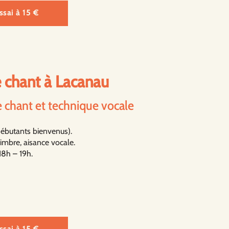
sai à 15 €
 chant à Lacanau
e chant et technique vocale
(débutants bienvenus).
timbre, aisance vocale.
 18h – 19h.
sai à 15 €