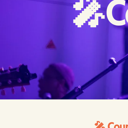
🎤C
🎤 Cour