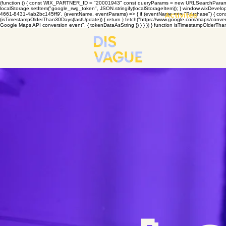
(function () { const WIX_PARTNER_ID = "20001943" const queryParams = new URLSearchParams(win
localStorage.setItem("google_rwg_token", JSON.stringify(localStorageItem)); } window.wixDevelope
Activités
4661-8431-4ab2bc145ff9', (eventName, eventParams) => { if (eventName === "Purchase") { const t
(isTimestampOlderThan30Days(lastUpdate)) { return } fetch("https://www.google.com/maps/conversi
Google Maps API conversion event", { tokenDataAsString }) } } }) } function isTimestampOlderThan