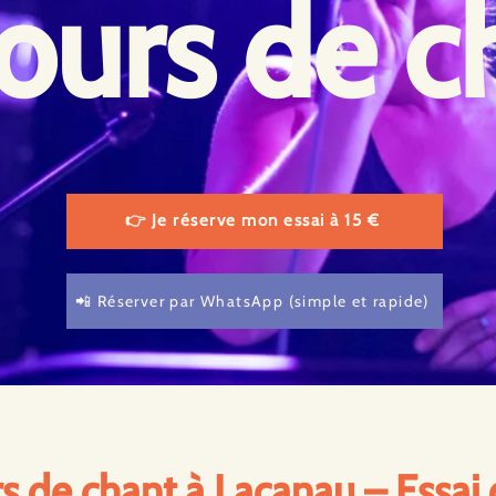
ours de c
👉 Je réserve mon essai à 15 €
📲 Réserver par WhatsApp (simple et rapide)
s de chant à Lacanau – Essai 