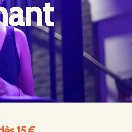
hant
dès 15 €