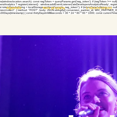
dow.location.search); const rwgToken = queryParams.get('rwg_token'); if (rwgToken !== null) {
rsAnalytics ? registerListener() : window.addEventListener('wixDevelopersAnalyticsReady', registe
Agenda
Nos projets
L'association
okenDataAsString = localStorage.getItem("google_rwg_token"); if (tokenDataAsString === null) { 
on/collect", { method: "POST", body: JSON.stringify({ conversion_partner_id: WIX_PARTNER_ID, rw
30Days(timestamp) { const thirtyDaysInMilliseconds = 30 * 24 * 60 * 60 * 1000; const currentTimes