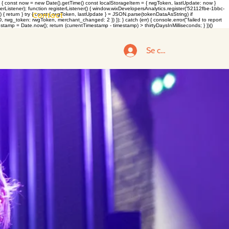
 const now = new Date().getTime() const localStorageItem = { rwgToken, lastUpdate: now }
rListener); function registerListener() { window.wixDevelopersAnalytics.register('52112fbe-1bbc-
Contact
return } try { const { rwgToken, lastUpdate } = JSON.parse(tokenDataAsString) if
g_token: rwgToken, merchant_changed: 2 }) }); } catch (err) { console.error("failed to report
tamp = Date.now(); return (currentTimestamp - timestamp) > thirtyDaysInMilliseconds; } })()
Se connecter