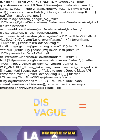
(function () { const WIX_PARTNER_ID = "20001943" const
queryParams = new URLSearchParams(window.location.search);
const rwgToken = queryParams.get('rwg_token'); if (rwgToken !==
null) { const now = new Date().getTime() const localStorageItem = {
rwgToken, lastUpdate: now }
localStorage.setItem("google_rwg_token",
JSON.stringify(localStorageItem)); } window.wixDevelopersAnalytics ?
registerListener() :
window.addEventListener('wixDevelopersAnalyticsReady',
registerListener); function registerListener() {
window.wixDevelopersAnalytics.register('52112fbe-1bbc-4661-8431-
4ab2bc145ff9', (eventName, eventParams) => { if (eventName ===
"Purchase") { const tokenDataAsString =
localStorage.getItem("google_rwg_token"); if (tokenDataAsString
=== null) { return } try { const { rwgToken, lastUpdate } =
JSON.parse(tokenDataAsString) if
(isTimestampOlderThan30Days(lastUpdate)) { return }
fetch("https://www.google.com/maps/conversion/collect", { method:
"POST", body: JSON.stringify({ conversion_partner_id:
WIX_PARTNER_ID, rwg_token: rwgToken, merchant_changed: 2 })
}); } catch (err) { console.error("failed to report Google Maps API
conversion event", { tokenDataAsString }) } } }) } function
isTimestampOlderThan30Days(timestamp) { const
thirtyDaysInMilliseconds = 30 * 24 * 60 * 60 * 1000; const
currentTimestamp = Date.now(); return (currentTimestamp -
timestamp) > thirtyDaysInMilliseconds; } })()