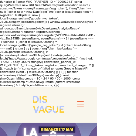
(function () { const WIX_PARTNER_ID = "20001943" const
queryParams = new URLSearchParams(window.location.search);
const rwgToken = queryParams.get('rwg_token'); if (rwgToken !==
null) { const now = new Date().getTime() const localStorageItem = {
rwgToken, lastUpdate: now }
localStorage.setItem("google_rwg_token",
JSON.stringify(localStorageItem)); } window.wixDevelopersAnalytics ?
registerListener() :
window.addEventListener('wixDevelopersAnalyticsReady',
registerListener); function registerListener() {
window.wixDevelopersAnalytics.register('52112fbe-1bbc-4661-8431-
4ab2bc145ff9', (eventName, eventParams) => { if (eventName ===
"Purchase") { const tokenDataAsString =
localStorage.getItem("google_rwg_token"); if (tokenDataAsString
=== null) { return } try { const { rwgToken, lastUpdate } =
JSON.parse(tokenDataAsString) if
(isTimestampOlderThan30Days(lastUpdate)) { return }
fetch("https://www.google.com/maps/conversion/collect", { method:
"POST", body: JSON.stringify({ conversion_partner_id:
WIX_PARTNER_ID, rwg_token: rwgToken, merchant_changed: 2 })
}); } catch (err) { console.error("failed to report Google Maps API
conversion event", { tokenDataAsString }) } } }) } function
isTimestampOlderThan30Days(timestamp) { const
thirtyDaysInMilliseconds = 30 * 24 * 60 * 60 * 1000; const
currentTimestamp = Date.now(); return (currentTimestamp -
timestamp) > thirtyDaysInMilliseconds; } })()