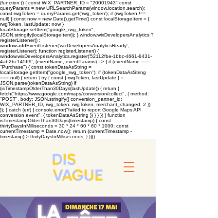
(function () { const WIX_PARTNER_ID = "20001943" const
queryParams = new URLSearchParams(window.location.search);
const rwgToken = queryParams.get('rwg_token'); if (rwgToken !==
null) { const now = new Date().getTime() const localStorageItem = {
rwgToken, lastUpdate: now }
localStorage.setItem("google_rwg_token",
JSON.stringify(localStorageItem)); } window.wixDevelopersAnalytics ?
registerListener() :
window.addEventListener('wixDevelopersAnalyticsReady',
registerListener); function registerListener() {
window.wixDevelopersAnalytics.register('52112fbe-1bbc-4661-8431-
4ab2bc145ff9', (eventName, eventParams) => { if (eventName ===
"Purchase") { const tokenDataAsString =
localStorage.getItem("google_rwg_token"); if (tokenDataAsString
=== null) { return } try { const { rwgToken, lastUpdate } =
JSON.parse(tokenDataAsString) if
(isTimestampOlderThan30Days(lastUpdate)) { return }
fetch("https://www.google.com/maps/conversion/collect", { method:
"POST", body: JSON.stringify({ conversion_partner_id:
WIX_PARTNER_ID, rwg_token: rwgToken, merchant_changed: 2 })
}); } catch (err) { console.error("failed to report Google Maps API
conversion event", { tokenDataAsString }) } } }) } function
isTimestampOlderThan30Days(timestamp) { const
thirtyDaysInMilliseconds = 30 * 24 * 60 * 60 * 1000; const
currentTimestamp = Date.now(); return (currentTimestamp -
timestamp) > thirtyDaysInMilliseconds; } })()