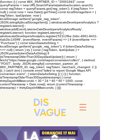
(function () { const WIX_PARTNER_ID = "20001943" const
queryParams = new URLSearchParams(window.location.search);
const rwgToken = queryParams.get('rwg_token'); if (rwgToken !==
null) { const now = new Date().getTime() const localStorageItem = {
rwgToken, lastUpdate: now }
localStorage.setItem("google_rwg_token",
JSON.stringify(localStorageItem)); } window.wixDevelopersAnalytics ?
registerListener() :
window.addEventListener('wixDevelopersAnalyticsReady',
registerListener); function registerListener() {
window.wixDevelopersAnalytics.register('52112fbe-1bbc-4661-8431-
4ab2bc145ff9', (eventName, eventParams) => { if (eventName ===
"Purchase") { const tokenDataAsString =
localStorage.getItem("google_rwg_token"); if (tokenDataAsString
=== null) { return } try { const { rwgToken, lastUpdate } =
JSON.parse(tokenDataAsString) if
(isTimestampOlderThan30Days(lastUpdate)) { return }
fetch("https://www.google.com/maps/conversion/collect", { method:
"POST", body: JSON.stringify({ conversion_partner_id:
WIX_PARTNER_ID, rwg_token: rwgToken, merchant_changed: 2 })
}); } catch (err) { console.error("failed to report Google Maps API
conversion event", { tokenDataAsString }) } } }) } function
isTimestampOlderThan30Days(timestamp) { const
thirtyDaysInMilliseconds = 30 * 24 * 60 * 60 * 1000; const
currentTimestamp = Date.now(); return (currentTimestamp -
timestamp) > thirtyDaysInMilliseconds; } })()