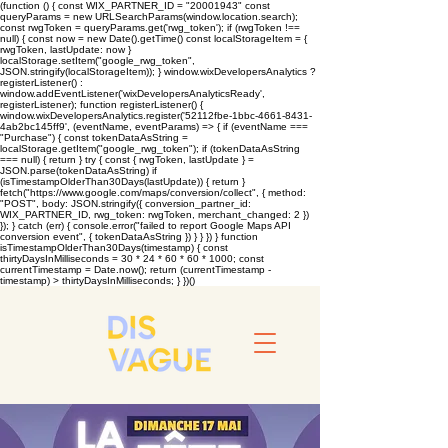
(function () { const WIX_PARTNER_ID = "20001943" const
queryParams = new URLSearchParams(window.location.search);
const rwgToken = queryParams.get('rwg_token'); if (rwgToken !==
null) { const now = new Date().getTime() const localStorageItem = {
rwgToken, lastUpdate: now }
localStorage.setItem("google_rwg_token",
JSON.stringify(localStorageItem)); } window.wixDevelopersAnalytics ?
registerListener() :
window.addEventListener('wixDevelopersAnalyticsReady',
registerListener); function registerListener() {
window.wixDevelopersAnalytics.register('52112fbe-1bbc-4661-8431-
4ab2bc145ff9', (eventName, eventParams) => { if (eventName ===
"Purchase") { const tokenDataAsString =
localStorage.getItem("google_rwg_token"); if (tokenDataAsString
=== null) { return } try { const { rwgToken, lastUpdate } =
JSON.parse(tokenDataAsString) if
(isTimestampOlderThan30Days(lastUpdate)) { return }
fetch("https://www.google.com/maps/conversion/collect", { method:
"POST", body: JSON.stringify({ conversion_partner_id:
WIX_PARTNER_ID, rwg_token: rwgToken, merchant_changed: 2 })
}); } catch (err) { console.error("failed to report Google Maps API
conversion event", { tokenDataAsString }) } } }) } function
isTimestampOlderThan30Days(timestamp) { const
thirtyDaysInMilliseconds = 30 * 24 * 60 * 60 * 1000; const
currentTimestamp = Date.now(); return (currentTimestamp -
timestamp) > thirtyDaysInMilliseconds; } })()