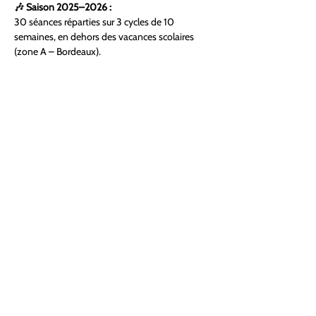
🎶 Saison 2025–2026 : 
30 séances réparties sur 3 cycles de 10 
semaines, en dehors des vacances scolaires 
(zone A – Bordeaux).
👉 Ateliers animés par Saul Juste, professeur 
de chant diplômé (RNCP Bac+3/4), formateur 
et musicien multi-instrumentiste.
👉 Inscriptions à l’année ou au trimestre.
Partager cet événement
DISVAGUE.fr