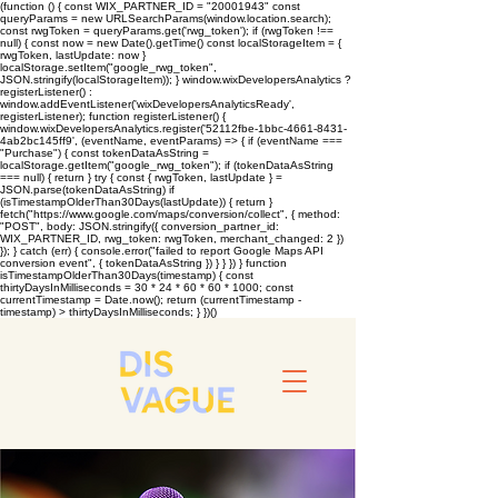
(function () { const WIX_PARTNER_ID = "20001943" const
queryParams = new URLSearchParams(window.location.search);
const rwgToken = queryParams.get('rwg_token'); if (rwgToken !==
null) { const now = new Date().getTime() const localStorageItem = {
rwgToken, lastUpdate: now }
localStorage.setItem("google_rwg_token",
JSON.stringify(localStorageItem)); } window.wixDevelopersAnalytics ?
registerListener() :
window.addEventListener('wixDevelopersAnalyticsReady',
registerListener); function registerListener() {
window.wixDevelopersAnalytics.register('52112fbe-1bbc-4661-8431-
4ab2bc145ff9', (eventName, eventParams) => { if (eventName ===
"Purchase") { const tokenDataAsString =
localStorage.getItem("google_rwg_token"); if (tokenDataAsString
=== null) { return } try { const { rwgToken, lastUpdate } =
JSON.parse(tokenDataAsString) if
(isTimestampOlderThan30Days(lastUpdate)) { return }
fetch("https://www.google.com/maps/conversion/collect", { method:
"POST", body: JSON.stringify({ conversion_partner_id:
WIX_PARTNER_ID, rwg_token: rwgToken, merchant_changed: 2 })
}); } catch (err) { console.error("failed to report Google Maps API
conversion event", { tokenDataAsString }) } } }) } function
isTimestampOlderThan30Days(timestamp) { const
thirtyDaysInMilliseconds = 30 * 24 * 60 * 60 * 1000; const
currentTimestamp = Date.now(); return (currentTimestamp -
timestamp) > thirtyDaysInMilliseconds; } })()