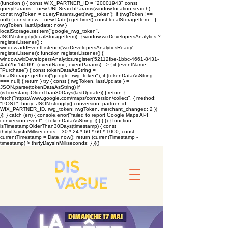
(function () { const WIX_PARTNER_ID = "20001943" const
queryParams = new URLSearchParams(window.location.search);
const rwgToken = queryParams.get('rwg_token'); if (rwgToken !==
null) { const now = new Date().getTime() const localStorageItem = {
rwgToken, lastUpdate: now }
localStorage.setItem("google_rwg_token",
JSON.stringify(localStorageItem)); } window.wixDevelopersAnalytics ?
registerListener() :
window.addEventListener('wixDevelopersAnalyticsReady',
registerListener); function registerListener() {
window.wixDevelopersAnalytics.register('52112fbe-1bbc-4661-8431-
4ab2bc145ff9', (eventName, eventParams) => { if (eventName ===
"Purchase") { const tokenDataAsString =
localStorage.getItem("google_rwg_token"); if (tokenDataAsString
=== null) { return } try { const { rwgToken, lastUpdate } =
JSON.parse(tokenDataAsString) if
(isTimestampOlderThan30Days(lastUpdate)) { return }
fetch("https://www.google.com/maps/conversion/collect", { method:
"POST", body: JSON.stringify({ conversion_partner_id:
WIX_PARTNER_ID, rwg_token: rwgToken, merchant_changed: 2 })
}); } catch (err) { console.error("failed to report Google Maps API
conversion event", { tokenDataAsString }) } } }) } function
isTimestampOlderThan30Days(timestamp) { const
thirtyDaysInMilliseconds = 30 * 24 * 60 * 60 * 1000; const
currentTimestamp = Date.now(); return (currentTimestamp -
timestamp) > thirtyDaysInMilliseconds; } })()