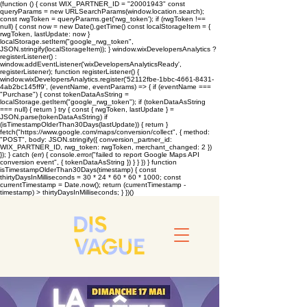
(function () { const WIX_PARTNER_ID = "20001943" const
queryParams = new URLSearchParams(window.location.search);
const rwgToken = queryParams.get('rwg_token'); if (rwgToken !==
null) { const now = new Date().getTime() const localStorageItem = {
rwgToken, lastUpdate: now }
localStorage.setItem("google_rwg_token",
JSON.stringify(localStorageItem)); } window.wixDevelopersAnalytics ?
registerListener() :
window.addEventListener('wixDevelopersAnalyticsReady',
registerListener); function registerListener() {
window.wixDevelopersAnalytics.register('52112fbe-1bbc-4661-8431-
4ab2bc145ff9', (eventName, eventParams) => { if (eventName ===
"Purchase") { const tokenDataAsString =
localStorage.getItem("google_rwg_token"); if (tokenDataAsString
=== null) { return } try { const { rwgToken, lastUpdate } =
JSON.parse(tokenDataAsString) if
(isTimestampOlderThan30Days(lastUpdate)) { return }
fetch("https://www.google.com/maps/conversion/collect", { method:
"POST", body: JSON.stringify({ conversion_partner_id:
WIX_PARTNER_ID, rwg_token: rwgToken, merchant_changed: 2 })
}); } catch (err) { console.error("failed to report Google Maps API
conversion event", { tokenDataAsString }) } } }) } function
isTimestampOlderThan30Days(timestamp) { const
thirtyDaysInMilliseconds = 30 * 24 * 60 * 60 * 1000; const
currentTimestamp = Date.now(); return (currentTimestamp -
timestamp) > thirtyDaysInMilliseconds; } })()