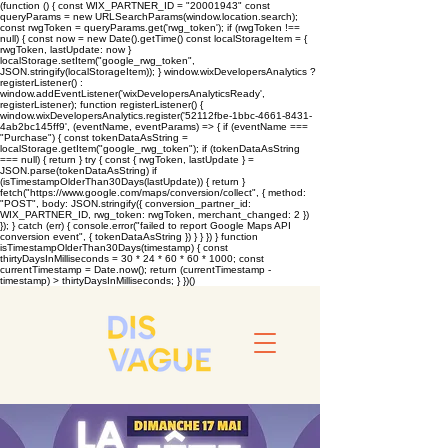
(function () { const WIX_PARTNER_ID = "20001943" const
queryParams = new URLSearchParams(window.location.search);
const rwgToken = queryParams.get('rwg_token'); if (rwgToken !==
null) { const now = new Date().getTime() const localStorageItem = {
rwgToken, lastUpdate: now }
localStorage.setItem("google_rwg_token",
JSON.stringify(localStorageItem)); } window.wixDevelopersAnalytics ?
registerListener() :
window.addEventListener('wixDevelopersAnalyticsReady',
registerListener); function registerListener() {
window.wixDevelopersAnalytics.register('52112fbe-1bbc-4661-8431-
4ab2bc145ff9', (eventName, eventParams) => { if (eventName ===
"Purchase") { const tokenDataAsString =
localStorage.getItem("google_rwg_token"); if (tokenDataAsString
=== null) { return } try { const { rwgToken, lastUpdate } =
JSON.parse(tokenDataAsString) if
(isTimestampOlderThan30Days(lastUpdate)) { return }
fetch("https://www.google.com/maps/conversion/collect", { method:
"POST", body: JSON.stringify({ conversion_partner_id:
WIX_PARTNER_ID, rwg_token: rwgToken, merchant_changed: 2 })
}); } catch (err) { console.error("failed to report Google Maps API
conversion event", { tokenDataAsString }) } } }) } function
isTimestampOlderThan30Days(timestamp) { const
thirtyDaysInMilliseconds = 30 * 24 * 60 * 60 * 1000; const
currentTimestamp = Date.now(); return (currentTimestamp -
timestamp) > thirtyDaysInMilliseconds; } })()