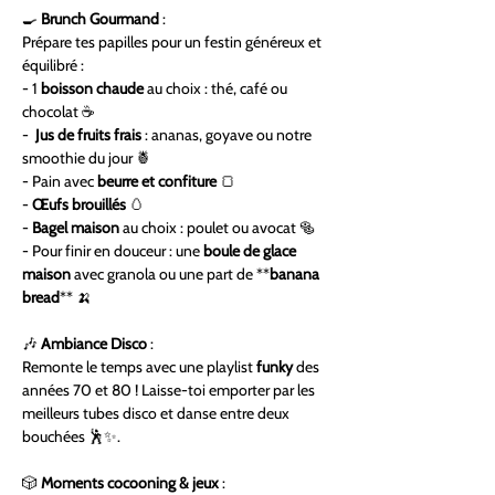
🍳 
Brunch Gourmand
 :
Prépare tes papilles pour un festin généreux et 
équilibré :  
- 1 
boisson chaude
 au choix : thé, café ou 
chocolat ☕  
-  
Jus de fruits frais
 : ananas, goyave ou notre 
smoothie du jour 🍍  
- Pain avec 
beurre et confiture
 🍞  
- 
Œufs brouillés
 🥚  
- 
Bagel maison
 au choix : poulet ou avocat 🥯  
- Pour finir en douceur : une 
boule de glace 
maison
 avec granola ou une part de **
banana 
bread
** 🍌  
🎶 
Ambiance Disco
 :
Remonte le temps avec une playlist 
funky
 des 
années 70 et 80 ! Laisse-toi emporter par les 
meilleurs tubes disco et danse entre deux 
bouchées 🕺✨.
🎲 
Moments cocooning & jeux
 :