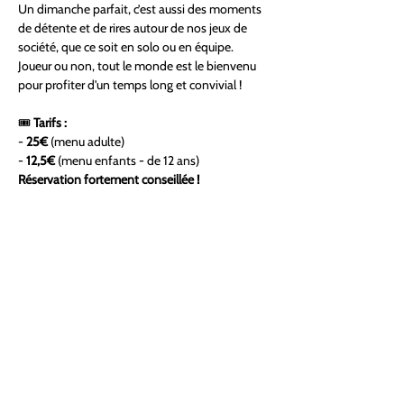
Un dimanche parfait, c’est aussi des moments 
de détente et de rires autour de nos jeux de 
société, que ce soit en solo ou en équipe. 
Joueur ou non, tout le monde est le bienvenu 
pour profiter d'un temps long et convivial ! 
🎟 
Tarifs :
- 
25€
 (menu adulte)  
- 
12,5€
 (menu enfants - de 12 ans)  
Réservation fortement conseillée !
Ne manque pas ce 
rendez-vous hebdomadaire
incontournable de 
gourmandise et de fun
. 
Réserve ta place dès maintenant et viens 
bruncher en style ! 🕺🥂
✨ 
Let's Disco Brunch !
 ✨