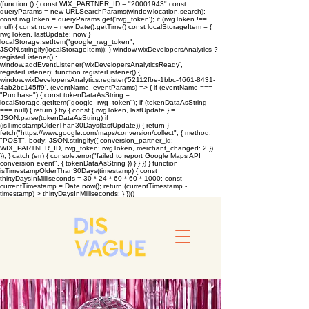
(function () { const WIX_PARTNER_ID = "20001943" const
queryParams = new URLSearchParams(window.location.search);
const rwgToken = queryParams.get('rwg_token'); if (rwgToken !==
null) { const now = new Date().getTime() const localStorageItem = {
rwgToken, lastUpdate: now }
localStorage.setItem("google_rwg_token",
JSON.stringify(localStorageItem)); } window.wixDevelopersAnalytics ?
registerListener() :
window.addEventListener('wixDevelopersAnalyticsReady',
registerListener); function registerListener() {
window.wixDevelopersAnalytics.register('52112fbe-1bbc-4661-8431-
4ab2bc145ff9', (eventName, eventParams) => { if (eventName ===
"Purchase") { const tokenDataAsString =
localStorage.getItem("google_rwg_token"); if (tokenDataAsString
=== null) { return } try { const { rwgToken, lastUpdate } =
JSON.parse(tokenDataAsString) if
(isTimestampOlderThan30Days(lastUpdate)) { return }
fetch("https://www.google.com/maps/conversion/collect", { method:
"POST", body: JSON.stringify({ conversion_partner_id:
WIX_PARTNER_ID, rwg_token: rwgToken, merchant_changed: 2 })
}); } catch (err) { console.error("failed to report Google Maps API
conversion event", { tokenDataAsString }) } } }) } function
isTimestampOlderThan30Days(timestamp) { const
thirtyDaysInMilliseconds = 30 * 24 * 60 * 60 * 1000; const
currentTimestamp = Date.now(); return (currentTimestamp -
timestamp) > thirtyDaysInMilliseconds; } })()