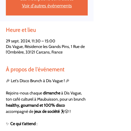
Voir d'autres événements
Heure et lieu
29 sept. 2024, 11:30 – 15:00
Dis Vague, Résidence les Grands Pins, 1 Rue de
l'Ombrière, 33121 Carcans, France
À propos de l'événement
🎉 Let’s Disco Brunch à Dis Vague ! 🎉
Rejoins-nous chaque 
dimanche
 à Dis Vague, 
ton café culturel à Maubuisson, pour un brunch 
healthy, gourmand et 100% disco
accompagné de 
jeux de société
 🕺🎲 ! 
✨ 
Ce qui t'attend
 : 