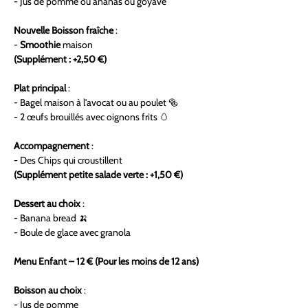
- Jus de pomme ou ananas ou goyave
Nouvelle Boisson fraîche
 :
- 
Smoothie 
maison 
(Supplément : +2,50 €)
Plat principal
 :
- Bagel maison à l'avocat ou au poulet 🥯 
- 2 œufs brouillés avec oignons frits 🥚
Accompagnement
 :
- Des Chips qui croustillent
(Supplément petite salade verte : +1,50 €)
Dessert au choix
 :
- Banana bread 🍌
- Boule de glace avec granola
Menu Enfant – 12 €
(Pour les moins de 12 ans)
Boisson au choix
 :
- Jus de pomme