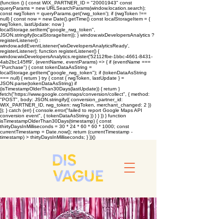
(function () { const WIX_PARTNER_ID = "20001943" const
queryParams = new URLSearchParams(window.location.search);
const rwgToken = queryParams.get('rwg_token'); if (rwgToken !==
null) { const now = new Date().getTime() const localStorageItem = {
rwgToken, lastUpdate: now }
localStorage.setItem("google_rwg_token",
JSON.stringify(localStorageItem)); } window.wixDevelopersAnalytics ?
registerListener() :
window.addEventListener('wixDevelopersAnalyticsReady',
registerListener); function registerListener() {
window.wixDevelopersAnalytics.register('52112fbe-1bbc-4661-8431-
4ab2bc145ff9', (eventName, eventParams) => { if (eventName ===
"Purchase") { const tokenDataAsString =
localStorage.getItem("google_rwg_token"); if (tokenDataAsString
=== null) { return } try { const { rwgToken, lastUpdate } =
JSON.parse(tokenDataAsString) if
(isTimestampOlderThan30Days(lastUpdate)) { return }
fetch("https://www.google.com/maps/conversion/collect", { method:
"POST", body: JSON.stringify({ conversion_partner_id:
WIX_PARTNER_ID, rwg_token: rwgToken, merchant_changed: 2 })
}); } catch (err) { console.error("failed to report Google Maps API
conversion event", { tokenDataAsString }) } } }) } function
isTimestampOlderThan30Days(timestamp) { const
thirtyDaysInMilliseconds = 30 * 24 * 60 * 60 * 1000; const
currentTimestamp = Date.now(); return (currentTimestamp -
timestamp) > thirtyDaysInMilliseconds; } })()