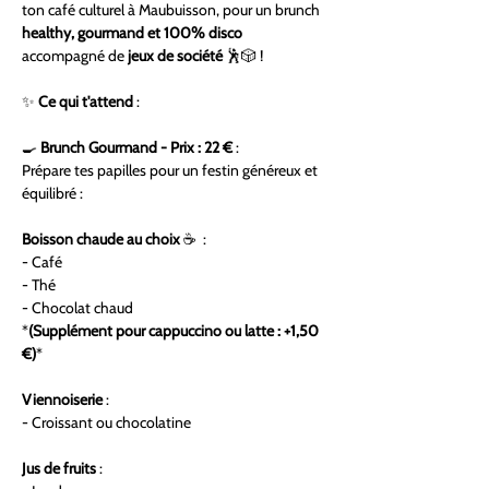
ton café culturel à Maubuisson, pour un brunch 
healthy, gourmand et 100% disco
accompagné de 
jeux de société
 🕺🎲 ! 
✨ 
Ce qui t'attend
 : 
🍳 
Brunch Gourmand - Prix : 22 €
 :
Prépare tes papilles pour un festin généreux et 
équilibré : 
Boisson chaude au choix
 ☕  :
- Café
- Thé
- Chocolat chaud  
*
(Supplément pour cappuccino ou latte : +1,50 
€)
*
Viennoiserie
 :
- Croissant ou chocolatine
Jus de fruits
 :