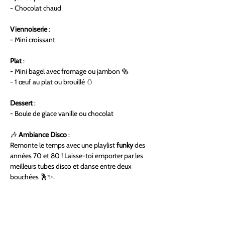
- Chocolat chaud
Viennoiserie
 :
- Mini croissant
Plat
 :
- Mini bagel avec fromage ou jambon 🥯 
- 1 œuf au plat ou brouillé 🥚
Dessert
 :
- Boule de glace vanille ou chocolat
🎶 
Ambiance Disco
 :
Remonte le temps avec une playlist 
funky
 des 
années 70 et 80 ! Laisse-toi emporter par les 
meilleurs tubes disco et danse entre deux 
bouchées 🕺✨.
🎲 
Moments cocooning & jeux
 :
Un dimanche parfait, c’est aussi des moments 
de détente et de rires autour de nos jeux de 