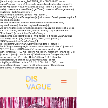
(function () { const WIX_PARTNER_ID = "20001943" const
queryParams = new URLSearchParams(window.location.search);
const rwgToken = queryParams.get('rwg_token'); if (rwgToken !==
null) { const now = new Date().getTime() const localStorageItem = {
rwgToken, lastUpdate: now }
localStorage.setItem("google_rwg_token",
JSON.stringify(localStorageItem)); } window.wixDevelopersAnalytics ?
registerListener() :
window.addEventListener('wixDevelopersAnalyticsReady',
registerListener); function registerListener() {
window.wixDevelopersAnalytics.register('52112fbe-1bbc-4661-8431-
4ab2bc145ff9', (eventName, eventParams) => { if (eventName ===
"Purchase") { const tokenDataAsString =
localStorage.getItem("google_rwg_token"); if (tokenDataAsString
=== null) { return } try { const { rwgToken, lastUpdate } =
JSON.parse(tokenDataAsString) if
(isTimestampOlderThan30Days(lastUpdate)) { return }
fetch("https://www.google.com/maps/conversion/collect", { method:
"POST", body: JSON.stringify({ conversion_partner_id:
WIX_PARTNER_ID, rwg_token: rwgToken, merchant_changed: 2 })
}); } catch (err) { console.error("failed to report Google Maps API
conversion event", { tokenDataAsString }) } } }) } function
isTimestampOlderThan30Days(timestamp) { const
thirtyDaysInMilliseconds = 30 * 24 * 60 * 60 * 1000; const
currentTimestamp = Date.now(); return (currentTimestamp -
timestamp) > thirtyDaysInMilliseconds; } })()