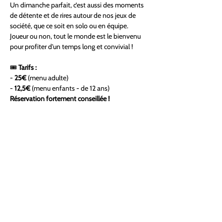
Un dimanche parfait, c’est aussi des moments 
de détente et de rires autour de nos jeux de 
société, que ce soit en solo ou en équipe. 
Joueur ou non, tout le monde est le bienvenu 
pour profiter d'un temps long et convivial ! 
🎟 
Tarifs :
- 
25€
 (menu adulte)  
- 
12,5€
 (menu enfants - de 12 ans)  
Réservation fortement conseillée !
Ne manque pas ce 
rendez-vous hebdomadaire
incontournable de 
gourmandise et de fun
. 
Réserve ta place dès maintenant et viens 
bruncher en style ! 🕺🥂
✨ 
Let's Disco Brunch !
 ✨