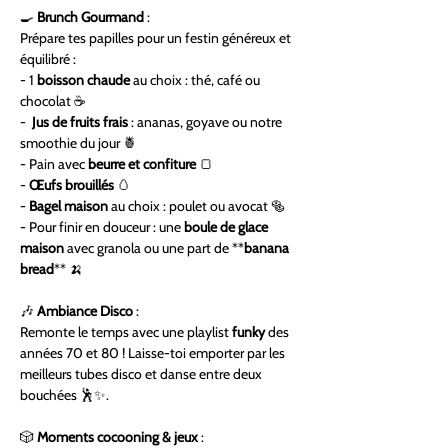
🍳 
Brunch Gourmand
 :
Prépare tes papilles pour un festin généreux et 
équilibré :  
- 1 
boisson chaude
 au choix : thé, café ou 
chocolat ☕  
-  
Jus de fruits frais
 : ananas, goyave ou notre 
smoothie du jour 🍍  
- Pain avec 
beurre et confiture
 🍞  
- 
Œufs brouillés
 🥚  
- 
Bagel maison
 au choix : poulet ou avocat 🥯  
- Pour finir en douceur : une 
boule de glace 
maison
 avec granola ou une part de **
banana 
bread
** 🍌  
🎶 
Ambiance Disco
 :
Remonte le temps avec une playlist 
funky
 des 
années 70 et 80 ! Laisse-toi emporter par les 
meilleurs tubes disco et danse entre deux 
bouchées 🕺✨.
🎲 
Moments cocooning & jeux
 :