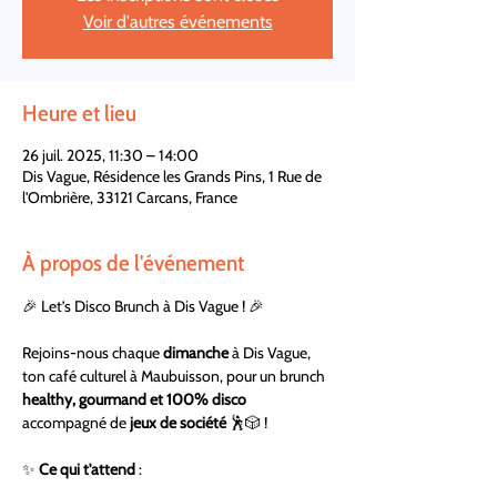
Voir d'autres événements
Heure et lieu
26 juil. 2025, 11:30 – 14:00
Dis Vague, Résidence les Grands Pins, 1 Rue de
l'Ombrière, 33121 Carcans, France
À propos de l'événement
🎉 Let’s Disco Brunch à Dis Vague ! 🎉
Rejoins-nous chaque 
dimanche
 à Dis Vague, 
ton café culturel à Maubuisson, pour un brunch 
healthy, gourmand et 100% disco
accompagné de 
jeux de société
 🕺🎲 ! 
✨ 
Ce qui t'attend
 : 