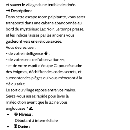
et sauver le village d'une terrible destinée.
🗝️ Description :
Dans cette escape room palpitante, vous serez 
transporté dans une cabane abandonnée au 
bord du mystérieux Lac Noir. Le temps presse, 
et les indices laissés par les anciens vous 
guideront vers une relique sacrée.
Vous devrez user :
- de votre intelligence 🧠 ,
- de votre sens de l'observation 👀,
- et de votre esprit d'équipe 🤝 pour résoudre 
des énigmes, déchiffrer des codes secrets, et 
surmonter des pièges qui vous mèneront à la 
clé du salut.
Le sort du village repose entre vos mains. 
Serez-vous assez rapide pour lever la 
malédiction avant que le lac ne vous 
engloutisse ? 🌊
🎯 Niveau :
 Débutant à intermédiaire
⏳ Durée :