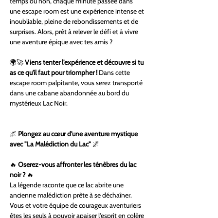
temps ou non, chaque minute passée dans 
une escape room est une expérience intense et 
inoubliable, pleine de rebondissements et de 
surprises. Alors, prêt à relever le défi et à vivre 
une aventure épique avec tes amis ?
🌍🚀 
Viens tenter l'expérience et découvre si tu 
as ce qu'il faut pour triompher ! 
Dans cette 
escape room palpitante, vous serez transporté 
dans une cabane abandonnée au bord du 
mystérieux Lac Noir.
🌌 
Plongez au cœur d'une aventure mystique 
avec "La Malédiction du Lac"
 🌌 
🔥 
Oserez-vous affronter les ténèbres du lac 
noir ?
 🔥
La légende raconte que ce lac abrite une 
ancienne malédiction prête à se déchaîner. 
Vous et votre équipe de courageux aventuriers 
êtes les seuls à pouvoir apaiser l'esprit en colère 