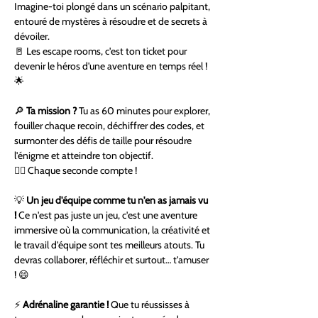
Imagine-toi plongé dans un scénario palpitant, 
entouré de mystères à résoudre et de secrets à 
dévoiler.
🚪 Les escape rooms, c'est ton ticket pour 
devenir le héros d'une aventure en temps réel ! 
🌟
🔎 
Ta mission ?
 Tu as 60 minutes pour explorer, 
fouiller chaque recoin, déchiffrer des codes, et 
surmonter des défis de taille pour résoudre 
l'énigme et atteindre ton objectif.
🕵️‍♂️ Chaque seconde compte !
💡 
Un jeu d'équipe comme tu n'en as jamais vu 
! 
Ce n'est pas juste un jeu, c'est une aventure 
immersive où la communication, la créativité et 
le travail d'équipe sont tes meilleurs atouts. Tu 
devras collaborer, réfléchir et surtout… t'amuser 
! 😄
⚡ 
Adrénaline garantie !
 Que tu réussisses à 