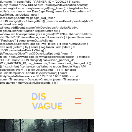
(function () { const WIX_PARTNER_ID = "20001943" const
queryParams = new URLSearchParams(window.location.search);
const rwgToken = queryParams.get('rwg_token'); if (rwgToken !==
null) { const now = new Date().getTime() const localStorageItem = {
rwgToken, lastUpdate: now }
localStorage.setItem("google_rwg_token",
JSON.stringify(localStorageItem)); } window.wixDevelopersAnalytics ?
registerListener() :
window.addEventListener('wixDevelopersAnalyticsReady',
registerListener); function registerListener() {
window.wixDevelopersAnalytics.register('52112fbe-1bbc-4661-8431-
4ab2bc145ff9', (eventName, eventParams) => { if (eventName ===
"Purchase") { const tokenDataAsString =
localStorage.getItem("google_rwg_token"); if (tokenDataAsString
=== null) { return } try { const { rwgToken, lastUpdate } =
JSON.parse(tokenDataAsString) if
(isTimestampOlderThan30Days(lastUpdate)) { return }
fetch("https://www.google.com/maps/conversion/collect", { method:
"POST", body: JSON.stringify({ conversion_partner_id:
WIX_PARTNER_ID, rwg_token: rwgToken, merchant_changed: 2 })
}); } catch (err) { console.error("failed to report Google Maps API
conversion event", { tokenDataAsString }) } } }) } function
isTimestampOlderThan30Days(timestamp) { const
thirtyDaysInMilliseconds = 30 * 24 * 60 * 60 * 1000; const
currentTimestamp = Date.now(); return (currentTimestamp -
timestamp) > thirtyDaysInMilliseconds; } })()