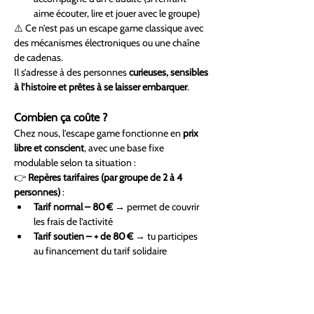
aime écouter, lire et jouer avec le groupe)
⚠️ Ce n’est pas un escape game classique avec 
des mécanismes électroniques ou une chaîne 
de cadenas.
Il s’adresse à des personnes 
curieuses, sensibles 
à l’histoire et prêtes à se laisser embarquer
.
Combien ça coûte ?
Chez nous, l’escape game fonctionne en 
prix 
libre et conscient
, avec une base fixe 
modulable selon ta situation :
👉 
Repères tarifaires (par groupe de 2 à 4 
personnes)
 :
Tarif normal – 80 €
 → permet de couvrir 
les frais de l’activité
Tarif soutien – + de 80 €
 → tu participes 
au financement du tarif solidaire
Tarif solidaire – 60 €
 → si tu en as besoin, 
ce tarif est là pour toi
🔐 Pour réserver :