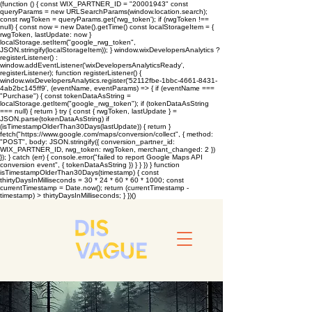
(function () { const WIX_PARTNER_ID = "20001943" const
queryParams = new URLSearchParams(window.location.search);
const rwgToken = queryParams.get('rwg_token'); if (rwgToken !==
null) { const now = new Date().getTime() const localStorageItem = {
rwgToken, lastUpdate: now }
localStorage.setItem("google_rwg_token",
JSON.stringify(localStorageItem)); } window.wixDevelopersAnalytics ?
registerListener() :
window.addEventListener('wixDevelopersAnalyticsReady',
registerListener); function registerListener() {
window.wixDevelopersAnalytics.register('52112fbe-1bbc-4661-8431-
4ab2bc145ff9', (eventName, eventParams) => { if (eventName ===
"Purchase") { const tokenDataAsString =
localStorage.getItem("google_rwg_token"); if (tokenDataAsString
=== null) { return } try { const { rwgToken, lastUpdate } =
JSON.parse(tokenDataAsString) if
(isTimestampOlderThan30Days(lastUpdate)) { return }
fetch("https://www.google.com/maps/conversion/collect", { method:
"POST", body: JSON.stringify({ conversion_partner_id:
WIX_PARTNER_ID, rwg_token: rwgToken, merchant_changed: 2 })
}); } catch (err) { console.error("failed to report Google Maps API
conversion event", { tokenDataAsString }) } } }) } function
isTimestampOlderThan30Days(timestamp) { const
thirtyDaysInMilliseconds = 30 * 24 * 60 * 60 * 1000; const
currentTimestamp = Date.now(); return (currentTimestamp -
timestamp) > thirtyDaysInMilliseconds; } })()