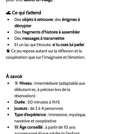
🌊 Ce qui t’attend
Des 
objets à retrouver
, des 
énigmes à 
décrypter
Des 
fragments d’histoire à assembler
Des 
messages à transmettre
Et un lac qui t’écoute, 
si tu oses lui parler
🧠 Ce jeu repose autant sur la réflexion et la 
coopération que sur l’imaginaire et l’émotion.
À savoir
🎯 
Niveau
 : Intermédiaire (adaptable aux 
débutant·es, à préciser lors de la 
réservation)
Durée
 : 50 minutes à 1h15
Joueurs
 : de 2 à 4 personnes
Type d’expérience
 : Immersive, mystique, 
narrative et coopérative
🎒 
Âge conseillé
 : à partir de 10 ans 
accompagné d’un·e adulte (si l’enfant 