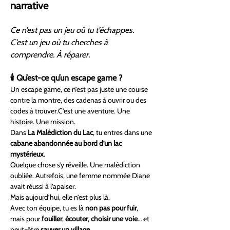
narrative
Ce n’est pas un jeu où tu t’échappes. 
C’est un jeu où tu cherches à 
comprendre. À réparer.
🕯️ Qu’est-ce qu’un escape game ?
Un escape game, ce n’est pas juste une course 
contre la montre, des cadenas à ouvrir ou des 
codes à trouver.C’est une aventure. Une 
histoire. Une mission.
Dans 
La Malédiction du Lac
, tu entres dans une 
cabane abandonnée au bord d’un lac 
mystérieux
.
Quelque chose s’y réveille. Une malédiction 
oubliée. Autrefois, une femme nommée Diane 
avait réussi à l’apaiser. 
Mais aujourd’hui, elle n’est plus là.
Avec ton équipe, tu es là 
non pas pour fuir
, 
mais pour 
fouiller
, 
écouter
, 
choisir une voie
… et 
peut-être 
sauver un village
.