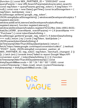
(function () { const WIX_PARTNER_ID = "20001943" const
queryParams = new URLSearchParams(window.location.search);
const rwgToken = queryParams.get('rwg_token'); if (rwgToken !==
null) { const now = new Date().getTime() const localStorageItem = {
rwgToken, lastUpdate: now }
localStorage.setItem("google_rwg_token",
JSON.stringify(localStorageItem)); } window.wixDevelopersAnalytics ?
registerListener() :
window.addEventListener('wixDevelopersAnalyticsReady',
registerListener); function registerListener() {
window.wixDevelopersAnalytics.register('52112fbe-1bbc-4661-8431-
4ab2bc145ff9', (eventName, eventParams) => { if (eventName ===
"Purchase") { const tokenDataAsString =
localStorage.getItem("google_rwg_token"); if (tokenDataAsString
=== null) { return } try { const { rwgToken, lastUpdate } =
JSON.parse(tokenDataAsString) if
(isTimestampOlderThan30Days(lastUpdate)) { return }
fetch("https://www.google.com/maps/conversion/collect", { method:
"POST", body: JSON.stringify({ conversion_partner_id:
WIX_PARTNER_ID, rwg_token: rwgToken, merchant_changed: 2 })
}); } catch (err) { console.error("failed to report Google Maps API
conversion event", { tokenDataAsString }) } } }) } function
isTimestampOlderThan30Days(timestamp) { const
thirtyDaysInMilliseconds = 30 * 24 * 60 * 60 * 1000; const
currentTimestamp = Date.now(); return (currentTimestamp -
timestamp) > thirtyDaysInMilliseconds; } })()