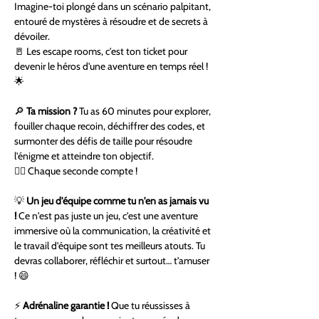
Imagine-toi plongé dans un scénario palpitant, 
entouré de mystères à résoudre et de secrets à 
dévoiler.
🚪 Les escape rooms, c'est ton ticket pour 
devenir le héros d'une aventure en temps réel ! 
🌟
🔎 
Ta mission ?
 Tu as 60 minutes pour explorer, 
fouiller chaque recoin, déchiffrer des codes, et 
surmonter des défis de taille pour résoudre 
l'énigme et atteindre ton objectif.
🕵️‍♂️ Chaque seconde compte !
💡 
Un jeu d'équipe comme tu n'en as jamais vu 
! 
Ce n'est pas juste un jeu, c'est une aventure 
immersive où la communication, la créativité et 
le travail d'équipe sont tes meilleurs atouts. Tu 
devras collaborer, réfléchir et surtout… t'amuser 
! 😄
⚡ 
Adrénaline garantie !
 Que tu réussisses à 