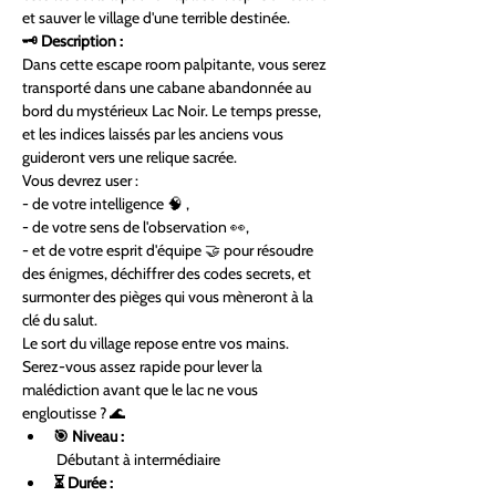
et sauver le village d'une terrible destinée.
🗝️ Description :
Dans cette escape room palpitante, vous serez 
transporté dans une cabane abandonnée au 
bord du mystérieux Lac Noir. Le temps presse, 
et les indices laissés par les anciens vous 
guideront vers une relique sacrée.
Vous devrez user :
- de votre intelligence 🧠 ,
- de votre sens de l'observation 👀,
- et de votre esprit d'équipe 🤝 pour résoudre 
des énigmes, déchiffrer des codes secrets, et 
surmonter des pièges qui vous mèneront à la 
clé du salut.
Le sort du village repose entre vos mains. 
Serez-vous assez rapide pour lever la 
malédiction avant que le lac ne vous 
engloutisse ? 🌊
🎯 Niveau :
 Débutant à intermédiaire
⏳ Durée :