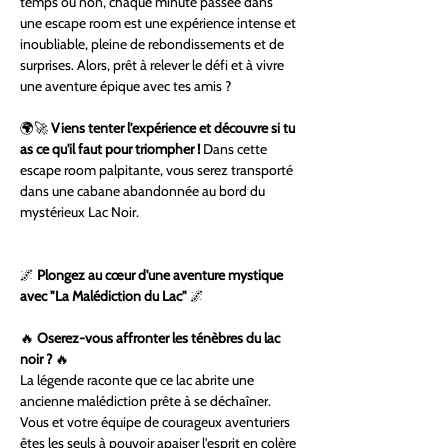
temps ou non, chaque minute passée dans 
une escape room est une expérience intense et 
inoubliable, pleine de rebondissements et de 
surprises. Alors, prêt à relever le défi et à vivre 
une aventure épique avec tes amis ?
🌍🚀 
Viens tenter l'expérience et découvre si tu 
as ce qu'il faut pour triompher ! 
Dans cette 
escape room palpitante, vous serez transporté 
dans une cabane abandonnée au bord du 
mystérieux Lac Noir.
🌌 
Plongez au cœur d'une aventure mystique 
avec "La Malédiction du Lac"
 🌌 
🔥 
Oserez-vous affronter les ténèbres du lac 
noir ?
 🔥
La légende raconte que ce lac abrite une 
ancienne malédiction prête à se déchaîner. 
Vous et votre équipe de courageux aventuriers 
êtes les seuls à pouvoir apaiser l'esprit en colère 