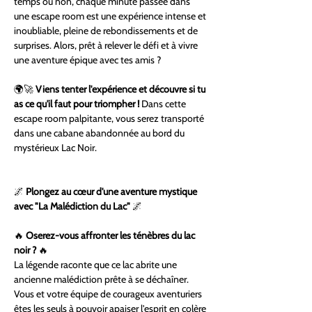
temps ou non, chaque minute passée dans 
une escape room est une expérience intense et 
inoubliable, pleine de rebondissements et de 
surprises. Alors, prêt à relever le défi et à vivre 
une aventure épique avec tes amis ?
🌍🚀 
Viens tenter l'expérience et découvre si tu 
as ce qu'il faut pour triompher ! 
Dans cette 
escape room palpitante, vous serez transporté 
dans une cabane abandonnée au bord du 
mystérieux Lac Noir.
🌌 
Plongez au cœur d'une aventure mystique 
avec "La Malédiction du Lac"
 🌌 
🔥 
Oserez-vous affronter les ténèbres du lac 
noir ?
 🔥
La légende raconte que ce lac abrite une 
ancienne malédiction prête à se déchaîner. 
Vous et votre équipe de courageux aventuriers 
êtes les seuls à pouvoir apaiser l'esprit en colère 