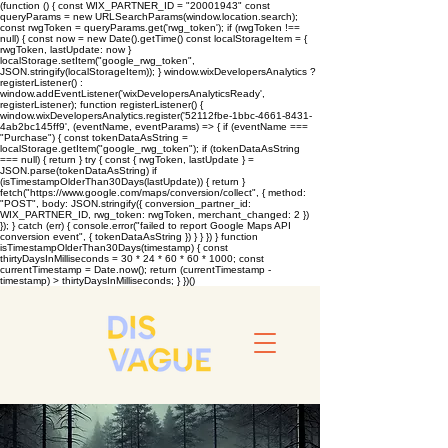
(function () { const WIX_PARTNER_ID = "20001943" const
queryParams = new URLSearchParams(window.location.search);
const rwgToken = queryParams.get('rwg_token'); if (rwgToken !==
null) { const now = new Date().getTime() const localStorageItem = {
rwgToken, lastUpdate: now }
localStorage.setItem("google_rwg_token",
JSON.stringify(localStorageItem)); } window.wixDevelopersAnalytics ?
registerListener() :
window.addEventListener('wixDevelopersAnalyticsReady',
registerListener); function registerListener() {
window.wixDevelopersAnalytics.register('52112fbe-1bbc-4661-8431-
4ab2bc145ff9', (eventName, eventParams) => { if (eventName ===
"Purchase") { const tokenDataAsString =
localStorage.getItem("google_rwg_token"); if (tokenDataAsString
=== null) { return } try { const { rwgToken, lastUpdate } =
JSON.parse(tokenDataAsString) if
(isTimestampOlderThan30Days(lastUpdate)) { return }
fetch("https://www.google.com/maps/conversion/collect", { method:
"POST", body: JSON.stringify({ conversion_partner_id:
WIX_PARTNER_ID, rwg_token: rwgToken, merchant_changed: 2 })
}); } catch (err) { console.error("failed to report Google Maps API
conversion event", { tokenDataAsString }) } } }) } function
isTimestampOlderThan30Days(timestamp) { const
thirtyDaysInMilliseconds = 30 * 24 * 60 * 60 * 1000; const
currentTimestamp = Date.now(); return (currentTimestamp -
timestamp) > thirtyDaysInMilliseconds; } })()