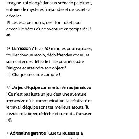
Imagine-toi plongé dans un scénario palpitant, 
entouré de mystères à résoudre et de secrets à 
dévoiler.
🚪 Les escape rooms, c'est ton ticket pour 
devenir le héros d'une aventure en temps réel ! 
🌟
🔎 
Ta mission ?
 Tu as 60 minutes pour explorer, 
fouiller chaque recoin, déchiffrer des codes, et 
surmonter des défis de taille pour résoudre 
l'énigme et atteindre ton objectif.
🕵️‍♂️ Chaque seconde compte !
💡 
Un jeu d'équipe comme tu n'en as jamais vu 
! 
Ce n'est pas juste un jeu, c'est une aventure 
immersive où la communication, la créativité et 
le travail d'équipe sont tes meilleurs atouts. Tu 
devras collaborer, réfléchir et surtout… t'amuser 
! 😄
⚡ 
Adrénaline garantie !
 Que tu réussisses à 