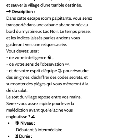
et sauver le village d'une terrible destinée.
🗝️ Description :
Dans cette escape room palpitante, vous serez 
transporté dans une cabane abandonnée au 
bord du mystérieux Lac Noir. Le temps presse, 
et les indices laissés par les anciens vous 
guideront vers une relique sacrée.
Vous devrez user :
- de votre intelligence 🧠 ,
- de votre sens de l'observation 👀,
- et de votre esprit d'équipe 🤝 pour résoudre 
des énigmes, déchiffrer des codes secrets, et 
surmonter des pièges qui vous mèneront à la 
clé du salut.
Le sort du village repose entre vos mains. 
Serez-vous assez rapide pour lever la 
malédiction avant que le lac ne vous 
engloutisse ? 🌊
🎯 Niveau :
 Débutant à intermédiaire
⏳ Durée :