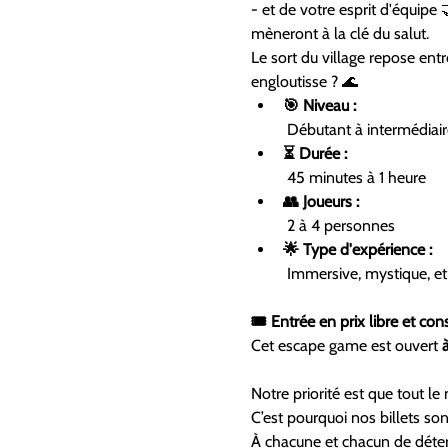
- et de votre esprit d'équipe
mèneront à la clé du salut.
Le sort du village repose ent
engloutisse ? 🌊
🎯 Niveau :
 Débutant à intermédiair
⏳ Durée :
 45 minutes à 1 heure
👥 Joueurs :
 2 à 4 personnes
🌟 Type d'expérience :
 Immersive, mystique, e
🎟 Entrée en prix libre et cons
Cet escape game est ouvert 
Notre priorité est que tout l
C’est pourquoi nos billets s
À chacune et chacun de déterm