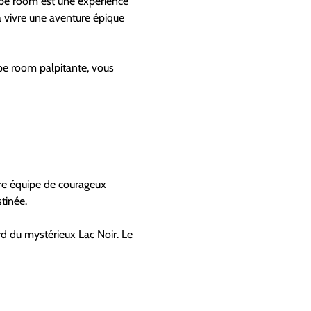
pe room est une expérience 
 à vivre une aventure épique 
e room palpitante, vous 
tre équipe de courageux 
stinée.
 du mystérieux Lac Noir. Le 