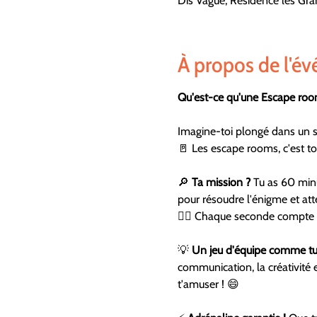
Dis Vague, Résidence les Gran
À propos de l'é
Qu'est-ce qu'une Escape ro
Imagine-toi plongé dans un sc
🚪 Les escape rooms, c'est to
🔎 
Ta mission ?
 Tu as 60 minu
pour résoudre l'énigme et atte
🕵️‍♂️ Chaque seconde compte 
💡 
Un jeu d'équipe comme tu 
communication, la créativité et
t'amuser ! 😄