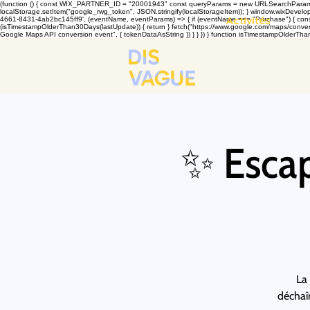
(function () { const WIX_PARTNER_ID = "20001943" const queryParams = new URLSearchParams(win
localStorage.setItem("google_rwg_token", JSON.stringify(localStorageItem)); } window.wixDevelope
Activités
4661-8431-4ab2bc145ff9', (eventName, eventParams) => { if (eventName === "Purchase") { const t
(isTimestampOlderThan30Days(lastUpdate)) { return } fetch("https://www.google.com/maps/conversi
Google Maps API conversion event", { tokenDataAsString }) } } }) } function isTimestampOlderThan
✨ Escap
La 
déchaîn