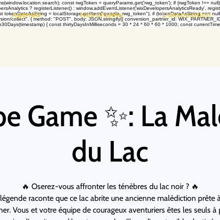
dow.location.search); const rwgToken = queryParams.get('rwg_token'); if (rwgToken !== null) {
rsAnalytics ? registerListener() : window.addEventListener('wixDevelopersAnalyticsReady', registe
Agenda
Nos projets
L'association
okenDataAsString = localStorage.getItem("google_rwg_token"); if (tokenDataAsString === null) { 
on/collect", { method: "POST", body: JSON.stringify({ conversion_partner_id: WIX_PARTNER_ID, rw
30Days(timestamp) { const thirtyDaysInMilliseconds = 30 * 24 * 60 * 60 * 1000; const currentTimes
e Game ✨: La Mal
du Lac
🔥 Oserez-vous affronter les ténèbres du lac noir ? 🔥
légende raconte que ce lac abrite une ancienne malédiction prête 
er. Vous et votre équipe de courageux aventuriers êtes les seuls à