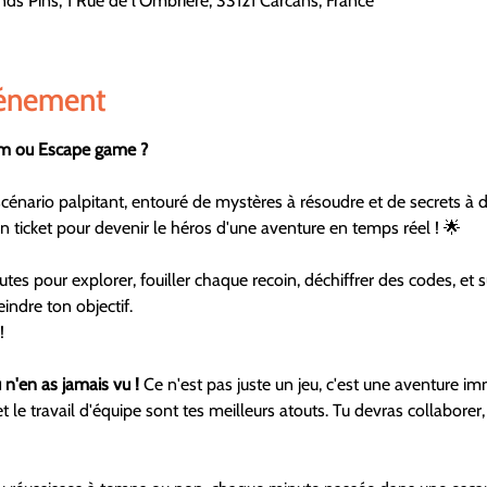
ds Pins, 1 Rue de l'Ombrière, 33121 Carcans, France
vénement
om ou Escape game ?
énario palpitant, entouré de mystères à résoudre et de secrets à d
n ticket pour devenir le héros d'une aventure en temps réel ! 🌟
tes pour explorer, fouiller chaque recoin, déchiffrer des codes, et s
indre ton objectif.
!
n'en as jamais vu ! 
Ce n'est pas juste un jeu, c'est une aventure im
 le travail d'équipe sont tes meilleurs atouts. Tu devras collaborer, 