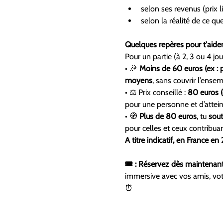
selon ses revenus (prix l
selon la réalité de ce qu
Quelques repères pour t'aide
Pour un partie (à 2, 3 ou 4 jo
• 🎉 
Moins de 60 euros (ex : p
moyens
, sans couvrir l’ensem
• ⚖️ Prix conseillé : 
80 euros (
pour une personne et d’atteindr
• 🧭 
Plus de 80 euros
, tu 
sout
pour celles et ceux contribua
A titre indicatif, en France 
🎟️ : Réservez dès maintenant
immersive avec vos amis, votr
⏰