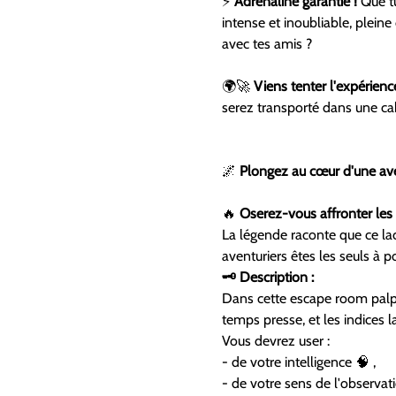
⚡ 
Adrénaline garantie !
 Que t
intense et inoubliable, pleine
avec tes amis ?
🌍🚀 
Viens tenter l'expérience
serez transporté dans une c
🌌 
Plongez au cœur d'une ave
🔥 
Oserez-vous affronter les 
La légende raconte que ce lac
aventuriers êtes les seuls à po
🗝️ Description :
Dans cette escape room palp
temps presse, et les indices l
Vous devrez user :
- de votre intelligence 🧠 ,
- de votre sens de l'observati