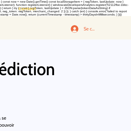
 const now = new Date().getTime() const localStorageItem = { rwgToken, lastUpdate: now }
rListener); function registerListener() { window.wixDevelopersAnalytics.register('52112fbe-1bbc-
Contact
return } try { const { rwgToken, lastUpdate } = JSON.parse(tokenDataAsString) if
g_token: rwgToken, merchant_changed: 2 }) }); } catch (err) { console.error("failed to report
tamp = Date.now(); return (currentTimestamp - timestamp) > thirtyDaysInMilliseconds; } })()
Se connecter
édiction
à se
 pouvoir