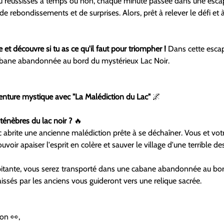
u réussisses à temps ou non, chaque minute passée dans une esca
 de rebondissements et de surprises. Alors, prêt à relever le défi et
 et découvre si tu as ce qu'il faut pour triompher ! 
Dans cette escap
abane abandonnée au bord du mystérieux Lac Noir.
nture mystique avec "La Malédiction du Lac"
 🌌 
ténèbres du lac noir ?
 🔥
 abrite une ancienne malédiction prête à se déchaîner. Vous et vo
uvoir apaiser l'esprit en colère et sauver le village d'une terrible de
itante, vous serez transporté dans une cabane abandonnée au bord
aissés par les anciens vous guideront vers une relique sacrée.
on 👀,