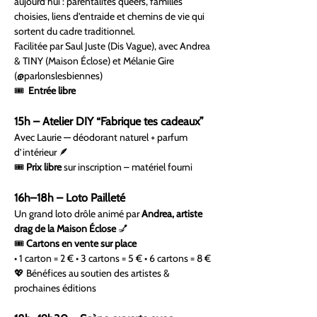
aujourd’hui : parentalités queers, familles 
choisies, liens d’entraide et chemins de vie qui 
sortent du cadre traditionnel.
Facilitée par Saul Juste (Dis Vague), avec Andrea 
& TINY (Maison Éclose) et Mélanie Gire 
(@parlonslesbiennes)
🎟  
Entrée libre
15h – Atelier DIY “Fabrique tes cadeaux”
Avec Laurie — déodorant naturel + parfum 
d’intérieur 🪶
🎟 
Prix libre
 sur inscription – matériel fourni
16h–18h – Loto Pailleté
Un grand loto drôle animé par 
Andrea, artiste 
drag de la Maison Éclose
 💅
🎟 
Cartons en vente sur place
• 1 carton = 2 € • 3 cartons = 5 € • 6 cartons = 8 €
💖 Bénéfices au soutien des artistes & 
prochaines éditions