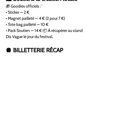
🎁 Goodies officiels :`
• Sticker — 2 €
• Magnet pailleté — 4 € (2 pour 7 €)
• Tote bag pailleté — 10 €
• Pack Soutien — 14 € 📦 À récupérer au stand 
Dis Vague le jour du festival.
🪩 BILLETTERIE RÉCAP
🎟 
Atelier DIY : prix libre
🎟 
Soirée Pailletée : 8 € prévente / 10 € sur 
place
🎟 
Entrée libre 14h–19h
Le 
Bal des Sangliers Pailleté·e·s
, c’est une fête 
artistique, collective et joyeusement engagée.
Concerts, jeux, tables rondes, performances 
Drag, cabaret, lectures à voix haute, ateliers 