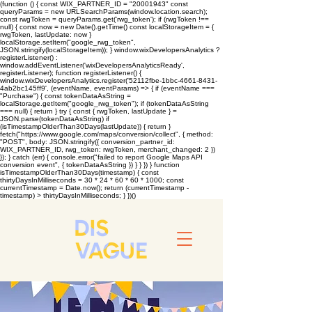
(function () { const WIX_PARTNER_ID = "20001943" const
queryParams = new URLSearchParams(window.location.search);
const rwgToken = queryParams.get('rwg_token'); if (rwgToken !==
null) { const now = new Date().getTime() const localStorageItem = {
rwgToken, lastUpdate: now }
localStorage.setItem("google_rwg_token",
JSON.stringify(localStorageItem)); } window.wixDevelopersAnalytics ?
registerListener() :
window.addEventListener('wixDevelopersAnalyticsReady',
registerListener); function registerListener() {
window.wixDevelopersAnalytics.register('52112fbe-1bbc-4661-8431-
4ab2bc145ff9', (eventName, eventParams) => { if (eventName ===
"Purchase") { const tokenDataAsString =
localStorage.getItem("google_rwg_token"); if (tokenDataAsString
=== null) { return } try { const { rwgToken, lastUpdate } =
JSON.parse(tokenDataAsString) if
(isTimestampOlderThan30Days(lastUpdate)) { return }
fetch("https://www.google.com/maps/conversion/collect", { method:
"POST", body: JSON.stringify({ conversion_partner_id:
WIX_PARTNER_ID, rwg_token: rwgToken, merchant_changed: 2 })
}); } catch (err) { console.error("failed to report Google Maps API
conversion event", { tokenDataAsString }) } } }) } function
isTimestampOlderThan30Days(timestamp) { const
thirtyDaysInMilliseconds = 30 * 24 * 60 * 60 * 1000; const
currentTimestamp = Date.now(); return (currentTimestamp -
timestamp) > thirtyDaysInMilliseconds; } })()