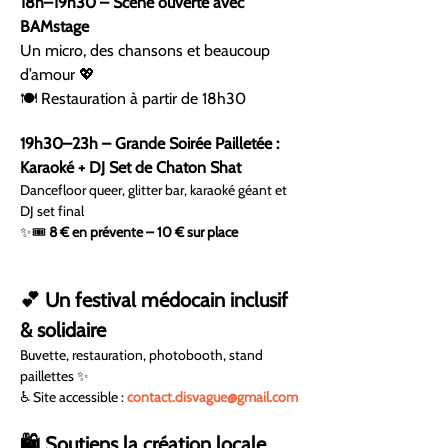
18h–19h30 – Scène ouverte avec 
BAMstage
Un micro, des chansons et beaucoup 
d’amour 💖
🍽 Restauration à partir de 18h30
19h30–23h – Grande Soirée Pailletée : 
Karaoké + DJ Set de Chaton Shat
Dancefloor queer, glitter bar, karaoké géant et 
DJ set final 
✨🎟 
8 € en prévente – 10 € sur place
💕 Un festival médocain inclusif 
& solidaire
Buvette, restauration, photobooth, stand 
paillettes ✨
♿ Site accessible : 
contact.disvague@gmail.com
🛍 Soutiens la création locale