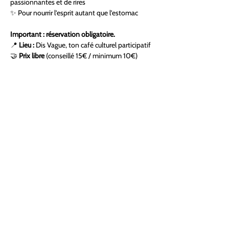
passionnantes et de rires
✨ Pour nourrir l’esprit autant que l’estomac
Important : réservation obligatoire.
📍 
Lieu :
 Dis Vague, ton café culturel participatif
🤝 
Prix libre 
(conseillé 15€ / minimum 10€)
Viens partager un moment unique où tout le 
monde contribue à la richesse des échanges et 
à la convivialité. On t’attend avec impatience ! 
😊
Partager cet événement