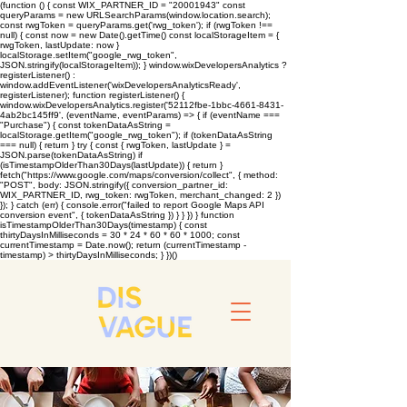
(function () { const WIX_PARTNER_ID = "20001943" const
queryParams = new URLSearchParams(window.location.search);
const rwgToken = queryParams.get('rwg_token'); if (rwgToken !==
null) { const now = new Date().getTime() const localStorageItem = {
rwgToken, lastUpdate: now }
localStorage.setItem("google_rwg_token",
JSON.stringify(localStorageItem)); } window.wixDevelopersAnalytics ?
registerListener() :
window.addEventListener('wixDevelopersAnalyticsReady',
registerListener); function registerListener() {
window.wixDevelopersAnalytics.register('52112fbe-1bbc-4661-8431-
4ab2bc145ff9', (eventName, eventParams) => { if (eventName ===
"Purchase") { const tokenDataAsString =
localStorage.getItem("google_rwg_token"); if (tokenDataAsString
=== null) { return } try { const { rwgToken, lastUpdate } =
JSON.parse(tokenDataAsString) if
(isTimestampOlderThan30Days(lastUpdate)) { return }
fetch("https://www.google.com/maps/conversion/collect", { method:
"POST", body: JSON.stringify({ conversion_partner_id:
WIX_PARTNER_ID, rwg_token: rwgToken, merchant_changed: 2 })
}); } catch (err) { console.error("failed to report Google Maps API
conversion event", { tokenDataAsString }) } } }) } function
isTimestampOlderThan30Days(timestamp) { const
thirtyDaysInMilliseconds = 30 * 24 * 60 * 60 * 1000; const
currentTimestamp = Date.now(); return (currentTimestamp -
timestamp) > thirtyDaysInMilliseconds; } })()