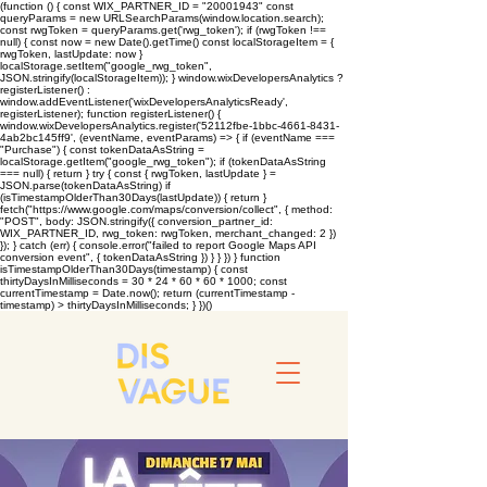
(function () { const WIX_PARTNER_ID = "20001943" const
queryParams = new URLSearchParams(window.location.search);
const rwgToken = queryParams.get('rwg_token'); if (rwgToken !==
null) { const now = new Date().getTime() const localStorageItem = {
rwgToken, lastUpdate: now }
localStorage.setItem("google_rwg_token",
JSON.stringify(localStorageItem)); } window.wixDevelopersAnalytics ?
registerListener() :
window.addEventListener('wixDevelopersAnalyticsReady',
registerListener); function registerListener() {
window.wixDevelopersAnalytics.register('52112fbe-1bbc-4661-8431-
4ab2bc145ff9', (eventName, eventParams) => { if (eventName ===
"Purchase") { const tokenDataAsString =
localStorage.getItem("google_rwg_token"); if (tokenDataAsString
=== null) { return } try { const { rwgToken, lastUpdate } =
JSON.parse(tokenDataAsString) if
(isTimestampOlderThan30Days(lastUpdate)) { return }
fetch("https://www.google.com/maps/conversion/collect", { method:
"POST", body: JSON.stringify({ conversion_partner_id:
WIX_PARTNER_ID, rwg_token: rwgToken, merchant_changed: 2 })
}); } catch (err) { console.error("failed to report Google Maps API
conversion event", { tokenDataAsString }) } } }) } function
isTimestampOlderThan30Days(timestamp) { const
thirtyDaysInMilliseconds = 30 * 24 * 60 * 60 * 1000; const
currentTimestamp = Date.now(); return (currentTimestamp -
timestamp) > thirtyDaysInMilliseconds; } })()