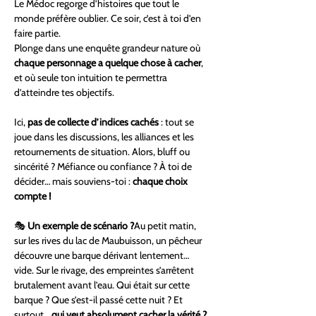
Le Médoc regorge d’histoires que tout le 
monde préfère oublier. Ce soir, c’est à toi d’en 
faire partie. 
Plonge dans une enquête grandeur nature où 
chaque personnage a quelque chose à cacher
, 
et où seule ton intuition te permettra 
d’atteindre tes objectifs.
Ici, 
pas de collecte d’indices cachés
 : tout se 
joue dans les discussions, les alliances et les 
retournements de situation. Alors, bluff ou 
sincérité ? Méfiance ou confiance ? À toi de 
décider… mais souviens-toi : 
chaque choix 
compte !
🎭 
Un exemple de scénario ?
Au petit matin, 
sur les rives du lac de Maubuisson, un pêcheur 
découvre une barque dérivant lentement… 
vide. Sur le rivage, des empreintes s’arrêtent 
brutalement avant l’eau. Qui était sur cette 
barque ? Que s’est-il passé cette nuit ? Et 
surtout… 
qui veut absolument cacher la vérité ?