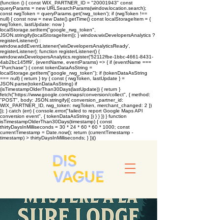
(function () { const WIX_PARTNER_ID = "20001943" const
queryParams = new URLSearchParams(window.location.search);
const rwgToken = queryParams.get('rwg_token'); if (rwgToken !==
null) { const now = new Date().getTime() const localStorageItem = {
rwgToken, lastUpdate: now }
localStorage.setItem("google_rwg_token",
JSON.stringify(localStorageItem)); } window.wixDevelopersAnalytics ?
registerListener() :
window.addEventListener('wixDevelopersAnalyticsReady',
registerListener); function registerListener() {
window.wixDevelopersAnalytics.register('52112fbe-1bbc-4661-8431-
4ab2bc145ff9', (eventName, eventParams) => { if (eventName ===
"Purchase") { const tokenDataAsString =
localStorage.getItem("google_rwg_token"); if (tokenDataAsString
=== null) { return } try { const { rwgToken, lastUpdate } =
JSON.parse(tokenDataAsString) if
(isTimestampOlderThan30Days(lastUpdate)) { return }
fetch("https://www.google.com/maps/conversion/collect", { method:
"POST", body: JSON.stringify({ conversion_partner_id:
WIX_PARTNER_ID, rwg_token: rwgToken, merchant_changed: 2 })
}); } catch (err) { console.error("failed to report Google Maps API
conversion event", { tokenDataAsString }) } } }) } function
isTimestampOlderThan30Days(timestamp) { const
thirtyDaysInMilliseconds = 30 * 24 * 60 * 60 * 1000; const
currentTimestamp = Date.now(); return (currentTimestamp -
timestamp) > thirtyDaysInMilliseconds; } })()