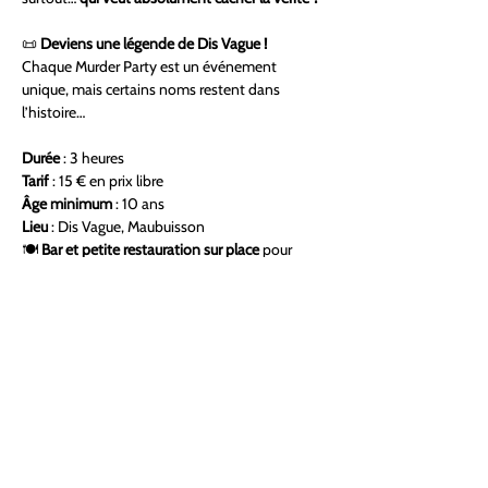
📜 
Deviens une légende de Dis Vague !
Chaque Murder Party est un événement 
unique, mais certains noms restent dans 
l’histoire…
Durée
 : 3 heures
Tarif
 : 15 € en prix libre
Âge minimum
 : 10 ans
Lieu
 : Dis Vague, Maubuisson
🍽 
Bar et petite restauration sur place
 pour 
agrémenter ta soirée.
✏️ 
Prends de quoi noter, cela pourrait t’être 
utile !
⚠️ 
Les places sont limitées !
 Réserve vite ta 
soirée et rejoins l’enquête… ou fais partie du 
mystère.