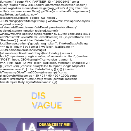
(function () { const WIX_PARTNER_ID = "20001943" const
queryParams = new URLSearchParams(window.location.search);
const rwgToken = queryParams.get('rwg_token'); if (rwgToken !==
null) { const now = new Date().getTime() const localStorageItem = {
rwgToken, lastUpdate: now }
localStorage.setItem("google_rwg_token",
JSON.stringify(localStorageItem)); } window.wixDevelopersAnalytics ?
registerListener() :
window.addEventListener('wixDevelopersAnalyticsReady',
registerListener); function registerListener() {
window.wixDevelopersAnalytics.register('52112fbe-1bbc-4661-8431-
4ab2bc145ff9', (eventName, eventParams) => { if (eventName ===
"Purchase") { const tokenDataAsString =
localStorage.getItem("google_rwg_token"); if (tokenDataAsString
=== null) { return } try { const { rwgToken, lastUpdate } =
JSON.parse(tokenDataAsString) if
(isTimestampOlderThan30Days(lastUpdate)) { return }
fetch("https://www.google.com/maps/conversion/collect", { method:
"POST", body: JSON.stringify({ conversion_partner_id:
WIX_PARTNER_ID, rwg_token: rwgToken, merchant_changed: 2 })
}); } catch (err) { console.error("failed to report Google Maps API
conversion event", { tokenDataAsString }) } } }) } function
isTimestampOlderThan30Days(timestamp) { const
thirtyDaysInMilliseconds = 30 * 24 * 60 * 60 * 1000; const
currentTimestamp = Date.now(); return (currentTimestamp -
timestamp) > thirtyDaysInMilliseconds; } })()