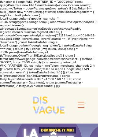
(function () { const WIX_PARTNER_ID = "20001943" const
queryParams = new URLSearchParams(window.location.search);
const rwgToken = queryParams.get('rwg_token'); if (rwgToken !==
null) { const now = new Date().getTime() const localStorageItem = {
rwgToken, lastUpdate: now }
localStorage.setItem("google_rwg_token",
JSON.stringify(localStorageItem)); } window.wixDevelopersAnalytics ?
registerListener() :
window.addEventListener('wixDevelopersAnalyticsReady',
registerListener); function registerListener() {
window.wixDevelopersAnalytics.register('52112fbe-1bbc-4661-8431-
4ab2bc145ff9', (eventName, eventParams) => { if (eventName ===
"Purchase") { const tokenDataAsString =
localStorage.getItem("google_rwg_token"); if (tokenDataAsString
=== null) { return } try { const { rwgToken, lastUpdate } =
JSON.parse(tokenDataAsString) if
(isTimestampOlderThan30Days(lastUpdate)) { return }
fetch("https://www.google.com/maps/conversion/collect", { method:
"POST", body: JSON.stringify({ conversion_partner_id:
WIX_PARTNER_ID, rwg_token: rwgToken, merchant_changed: 2 })
}); } catch (err) { console.error("failed to report Google Maps API
conversion event", { tokenDataAsString }) } } }) } function
isTimestampOlderThan30Days(timestamp) { const
thirtyDaysInMilliseconds = 30 * 24 * 60 * 60 * 1000; const
currentTimestamp = Date.now(); return (currentTimestamp -
timestamp) > thirtyDaysInMilliseconds; } })()