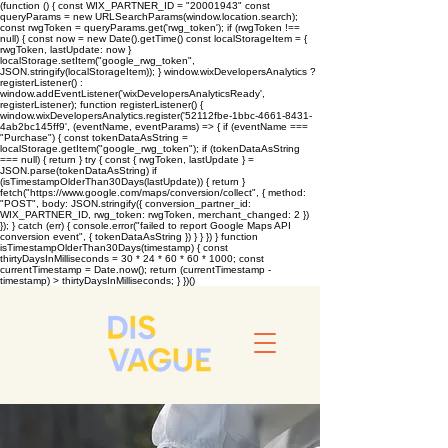
(function () { const WIX_PARTNER_ID = "20001943" const
queryParams = new URLSearchParams(window.location.search);
const rwgToken = queryParams.get('rwg_token'); if (rwgToken !==
null) { const now = new Date().getTime() const localStorageItem = {
rwgToken, lastUpdate: now }
localStorage.setItem("google_rwg_token",
JSON.stringify(localStorageItem)); } window.wixDevelopersAnalytics ?
registerListener() :
window.addEventListener('wixDevelopersAnalyticsReady',
registerListener); function registerListener() {
window.wixDevelopersAnalytics.register('52112fbe-1bbc-4661-8431-
4ab2bc145ff9', (eventName, eventParams) => { if (eventName ===
"Purchase") { const tokenDataAsString =
localStorage.getItem("google_rwg_token"); if (tokenDataAsString
=== null) { return } try { const { rwgToken, lastUpdate } =
JSON.parse(tokenDataAsString) if
(isTimestampOlderThan30Days(lastUpdate)) { return }
fetch("https://www.google.com/maps/conversion/collect", { method:
"POST", body: JSON.stringify({ conversion_partner_id:
WIX_PARTNER_ID, rwg_token: rwgToken, merchant_changed: 2 })
}); } catch (err) { console.error("failed to report Google Maps API
conversion event", { tokenDataAsString }) } } }) } function
isTimestampOlderThan30Days(timestamp) { const
thirtyDaysInMilliseconds = 30 * 24 * 60 * 60 * 1000; const
currentTimestamp = Date.now(); return (currentTimestamp -
timestamp) > thirtyDaysInMilliseconds; } })()