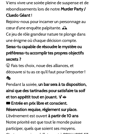
Viens vivre une soirée pleine de suspense et de 
rebondissements lors de notre 
Murder Party / 
Cluedo Géant 
! 
Rejoins-nous pour incarner un personnage au 
cœur d'une enquête palpitante. 🕰️
Ce jeu de rôle grandeur nature te plonge dans 
une énigme où chaque décision compte. 
Seras-tu capable de résoudre le mystère ou 
préféreras-tu accomplir tes propres objectifs 
secrets ?
🤫 Fais tes choix, noue des alliances, et 
découvre si tu as ce qu'il faut pour l'emporter ! 
🎭
Pendant la soirée, 
un bar sera à ta disposition, 
ainsi que des tartinades pour satisfaire ta soif 
et ton appétit tout en jouant.
 🍹🥪
🎟 Entrée en prix libre et conscient. 
Réservation requise, réglement sur place. 
L'événement est ouvert 
à partir de 10 ans
Notre priorité est que tout le monde puisse 
participer, quels que soient ses moyens.