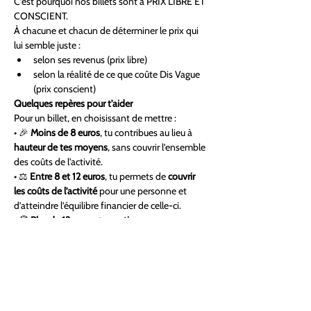
C’est pourquoi nos billets sont à PRIX LIBRE ET 
CONSCIENT.
À chacune et chacun de déterminer le prix qui 
lui semble juste :
selon ses revenus (prix libre)
selon la réalité de ce que coûte Dis Vague 
(prix conscient)
Quelques repères pour t'aider
Pour un billet, en choisissant de mettre :
• 🎉 
Moins de 8 euros
, tu contribues au lieu à
hauteur de tes moyens
, sans couvrir l’ensemble 
des coûts de l'activité.
• ⚖️ 
Entre 8 et 12 euros
, tu permets de
 couvrir 
les coûts de l’activité 
pour une personne et 
d’atteindre l’équilibre financier de celle-ci.
• 🧭 
Plus de 12 euros
, tu 
soutiens 
financièrement Dis Vague
, en permettant 
d’une part de compenser les coûts de l’activité 
pour celles et ceux contribuant à moins de 8 
euros et d’autre part de pérenniser Dis Vague 
dans le temps.
Que tu viennes seul·e ou accompagné·e, 