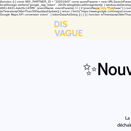
(function () { const WIX_PARTNER_ID = "20001943" const queryParams = new URLSearchParams(win
localStorage.setItem("google_rwg_token", JSON.stringify(localStorageItem)); } window.wixDevelope
Activités
4661-8431-4ab2bc145ff9', (eventName, eventParams) => { if (eventName === "Purchase") { const t
(isTimestampOlderThan30Days(lastUpdate)) { return } fetch("https://www.google.com/maps/conversi
Google Maps API conversion event", { tokenDataAsString }) } } }) } function isTimestampOlderThan
✨Nouv
La 
déchaîn