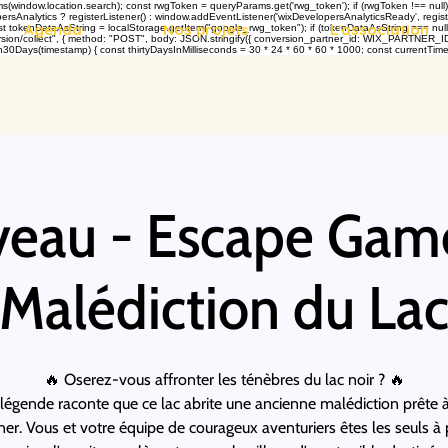
dow.location.search); const rwgToken = queryParams.get('rwg_token'); if (rwgToken !== null) {
rsAnalytics ? registerListener() : window.addEventListener('wixDevelopersAnalyticsReady', registe
Agenda
Nos projets
L'association
okenDataAsString = localStorage.getItem("google_rwg_token"); if (tokenDataAsString === null) { 
on/collect", { method: "POST", body: JSON.stringify({ conversion_partner_id: WIX_PARTNER_ID, rw
30Days(timestamp) { const thirtyDaysInMilliseconds = 30 * 24 * 60 * 60 * 1000; const currentTimes
eau - Escape Game
Malédiction du La
🔥 Oserez-vous affronter les ténèbres du lac noir ? 🔥
légende raconte que ce lac abrite une ancienne malédiction prête 
er. Vous et votre équipe de courageux aventuriers êtes les seuls à