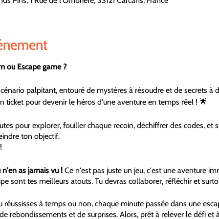
ds Pins, 1 Rue de l'Ombrière, 33121 Carcans, France
vénement
om ou Escape game ?
énario palpitant, entouré de mystères à résoudre et de secrets à d
n ticket pour devenir le héros d'une aventure en temps réel ! 🌟
es pour explorer, fouiller chaque recoin, déchiffrer des codes, et s
indre ton objectif.
!
n'en as jamais vu !
Ce n'est pas juste un jeu, c'est une aventure 
quipe sont tes meilleurs atouts. Tu devras collaborer, réfléchir et surt
 réussisses à temps ou non, chaque minute passée dans une esca
 de rebondissements et de surprises. Alors, prêt à relever le défi et