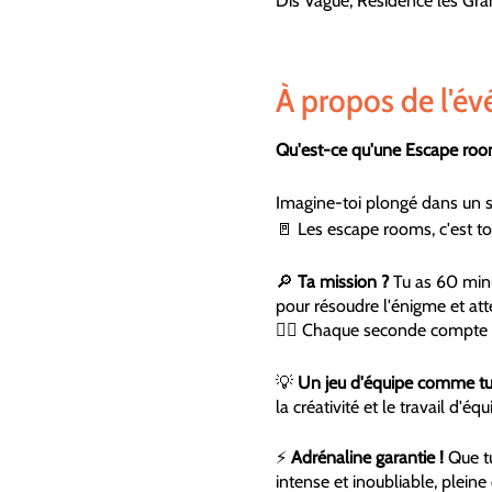
Dis Vague, Résidence les Gran
À propos de l'é
Qu'est-ce qu'une Escape ro
Imagine-toi plongé dans un sc
🚪 Les escape rooms, c'est to
🔎
Ta mission ?
Tu as 60 minut
pour résoudre l'énigme et atte
🕵️‍♂️ Chaque seconde compte 
💡
Un jeu d'équipe comme tu 
la créativité et le travail d'é
⚡
Adrénaline garantie !
Que tu
intense et inoubliable, pleine