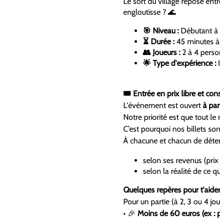
Le sort du village repose ent
engloutisse ? 🌊
🎯 Niveau :
Débutant à 
⏳ Durée :
45 minutes à 
👥 Joueurs :
2 à 4 pers
🌟 Type d'expérience :
I
🎟 Entrée en prix libre et con
L'événement est ouvert
à par
Notre priorité est que tout l
C’est pourquoi nos billets s
À chacune et chacun de déterm
selon ses revenus (prix 
selon la réalité de ce q
Quelques repères pour t'aide
Pour un partie (à 2, 3 ou 4 jo
• 🎉
Moins de 60 euros (ex : p