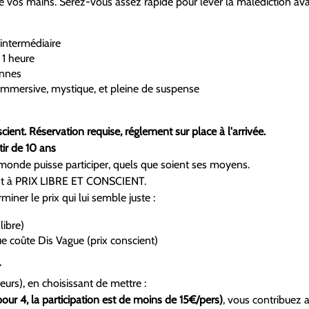
re vos mains. Serez-vous assez rapide pour lever la malédiction ava
intermédiaire
1 heure
onnes
mmersive, mystique, et pleine de suspense
scient. Réservation requise, réglement sur place à l'arrivée.
tir de 10 ans
e monde puisse participer, quels que soient ses moyens.
ont à PRIX LIBRE ET CONSCIENT.
iner le prix qui lui semble juste :
libre)
ue coûte Dis Vague (prix conscient)
r
ueurs), en choisissant de mettre :
our 4, la participation est de moins de 15€/pers)
, vous contribuez a