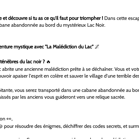
 et découvre si tu as ce qu'il faut pour triompher !
Dans cette esca
abane abandonnée au bord du mystérieux Lac Noir.
nture mystique avec "La Malédiction du Lac"
🌌
ténèbres du lac noir ?
🔥
c abrite une ancienne malédiction prête à se déchaîner. Vous et vo
uvoir apaiser l'esprit en colère et sauver le village d'une terrible de
itante, vous serez transporté dans une cabane abandonnée au bord
aissés par les anciens vous guideront vers une relique sacrée.
on 👀,
 🤝 pour résoudre des énigmes, déchiffrer des codes secrets, et sur