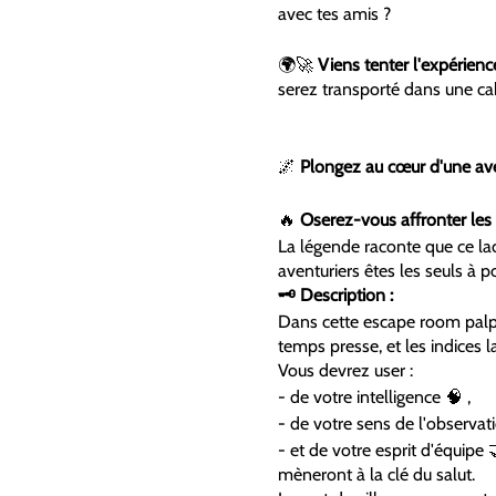
avec tes amis ?
🌍🚀
Viens tenter l'expérience
serez transporté dans une c
🌌
Plongez au cœur d'une ave
🔥
Oserez-vous affronter les 
La légende raconte que ce la
aventuriers êtes les seuls à po
🗝️ Description :
Dans cette escape room palp
temps presse, et les indices l
Vous devrez user :
- de votre intelligence 🧠 ,
- de votre sens de l'observati
- et de votre esprit d'équipe
mèneront à la clé du salut.