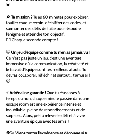
🌟
🔎
Ta mission ?
Tu as 60 minutes pour explorer,
fouiller chaque recoin, déchiffrer des codes, et
surmonter des défis de taille pour résoudre
l'énigme et atteindre ton objectif.
🕵️‍♂️ Chaque seconde compte !
💡
Un jeu d'équipe comme tu n'en as jamais vu !
Ce n'est pas juste un jeu, c'est une aventure
immersive où la communication, la créativité et
le travail d'équipe sont tes meilleurs atouts. Tu
devras collaborer, réfléchir et surtout… t'amuser !
😄
⚡
Adrénaline garantie !
Que tu réussisses à
temps ou non, chaque minute passée dans une
escape room est une expérience intense et
inoubliable, pleine de rebondissements et de
surprises. Alors, prêt à relever le défi et à vivre
une aventure épique avec tes amis ?
🌍🚀
Viens tenter l'expérience et découvre si tu