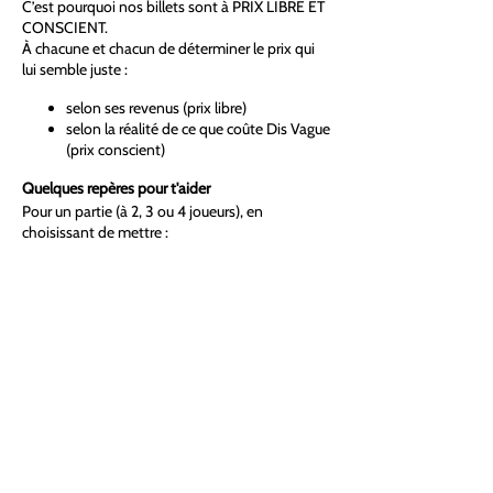
C’est pourquoi nos billets sont à PRIX LIBRE ET
CONSCIENT.
À chacune et chacun de déterminer le prix qui
lui semble juste :
selon ses revenus (prix libre)
selon la réalité de ce que coûte Dis Vague
(prix conscient)
Quelques repères pour t'aider
Pour un partie (à 2, 3 ou 4 joueurs), en
choisissant de mettre :
• 🎉
Moins de 60 euros (ex : pour 4, la
participation est de moins de 15€/pers)
, vous
contribuez au lieu à
hauteur de vos moyens
,
sans couvrir l’ensemble des coûts de l'activité.
• ⚖️
Entre 60 et 75 euros (ex : pour 4, la
participation est autour de 17€/pers)
, tu
permets de
couvrir les coûts de l’activité
pour
une personne et d’atteindre l’équilibre financier
de celle-ci.
• 🧭
Plus de 75 euros (ex : pour 4, la
participation est autour de 20€/pers)
, tu
soutiens financièrement Dis Vague
, en