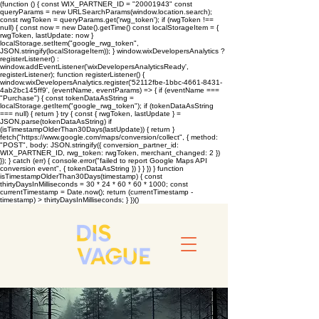
(function () { const WIX_PARTNER_ID = "20001943" const
queryParams = new URLSearchParams(window.location.search);
const rwgToken = queryParams.get('rwg_token'); if (rwgToken !==
null) { const now = new Date().getTime() const localStorageItem = {
rwgToken, lastUpdate: now }
localStorage.setItem("google_rwg_token",
JSON.stringify(localStorageItem)); } window.wixDevelopersAnalytics ?
registerListener() :
window.addEventListener('wixDevelopersAnalyticsReady',
registerListener); function registerListener() {
window.wixDevelopersAnalytics.register('52112fbe-1bbc-4661-8431-
4ab2bc145ff9', (eventName, eventParams) => { if (eventName ===
"Purchase") { const tokenDataAsString =
localStorage.getItem("google_rwg_token"); if (tokenDataAsString
=== null) { return } try { const { rwgToken, lastUpdate } =
JSON.parse(tokenDataAsString) if
(isTimestampOlderThan30Days(lastUpdate)) { return }
fetch("https://www.google.com/maps/conversion/collect", { method:
"POST", body: JSON.stringify({ conversion_partner_id:
WIX_PARTNER_ID, rwg_token: rwgToken, merchant_changed: 2 })
}); } catch (err) { console.error("failed to report Google Maps API
conversion event", { tokenDataAsString }) } } }) } function
isTimestampOlderThan30Days(timestamp) { const
thirtyDaysInMilliseconds = 30 * 24 * 60 * 60 * 1000; const
currentTimestamp = Date.now(); return (currentTimestamp -
timestamp) > thirtyDaysInMilliseconds; } })()