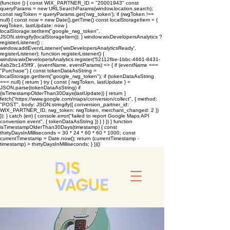
(function () { const WIX_PARTNER_ID = "20001943" const
queryParams = new URLSearchParams(window.location.search);
const rwgToken = queryParams.get('rwg_token'); if (rwgToken !==
null) { const now = new Date().getTime() const localStorageItem = {
rwgToken, lastUpdate: now }
localStorage.setItem("google_rwg_token",
JSON.stringify(localStorageItem)); } window.wixDevelopersAnalytics ?
registerListener() :
window.addEventListener('wixDevelopersAnalyticsReady',
registerListener); function registerListener() {
window.wixDevelopersAnalytics.register('52112fbe-1bbc-4661-8431-
4ab2bc145ff9', (eventName, eventParams) => { if (eventName ===
"Purchase") { const tokenDataAsString =
localStorage.getItem("google_rwg_token"); if (tokenDataAsString
=== null) { return } try { const { rwgToken, lastUpdate } =
JSON.parse(tokenDataAsString) if
(isTimestampOlderThan30Days(lastUpdate)) { return }
fetch("https://www.google.com/maps/conversion/collect", { method:
"POST", body: JSON.stringify({ conversion_partner_id:
WIX_PARTNER_ID, rwg_token: rwgToken, merchant_changed: 2 })
}); } catch (err) { console.error("failed to report Google Maps API
conversion event", { tokenDataAsString }) } } }) } function
isTimestampOlderThan30Days(timestamp) { const
thirtyDaysInMilliseconds = 30 * 24 * 60 * 60 * 1000; const
currentTimestamp = Date.now(); return (currentTimestamp -
timestamp) > thirtyDaysInMilliseconds; } })()