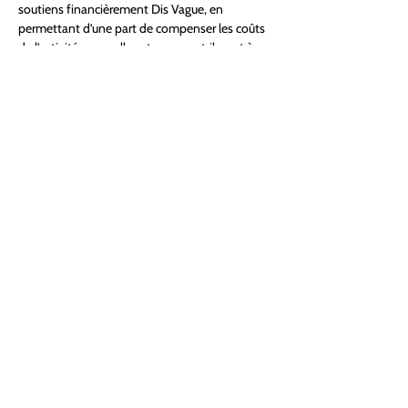
soutiens financièrement Dis Vague, en 
permettant d’une part de compenser les coûts 
de l’activité pour celles et ceux contribuant à 
moins de 3 euros et d’autre part de pérenniser 
Dis Vague dans le temps.
On a hâte de te retrouver  !
Partager cet événement
DISVAGUE.fr
Association culturelle engagée
Chant collectif · Création · Inclusion ·