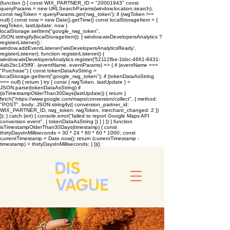
(function () { const WIX_PARTNER_ID = "20001943" const
queryParams = new URLSearchParams(window.location.search);
const rwgToken = queryParams.get('rwg_token'); if (rwgToken !==
null) { const now = new Date().getTime() const localStorageItem = {
rwgToken, lastUpdate: now }
localStorage.setItem("google_rwg_token",
JSON.stringify(localStorageItem)); } window.wixDevelopersAnalytics ?
registerListener() :
window.addEventListener('wixDevelopersAnalyticsReady',
registerListener); function registerListener() {
window.wixDevelopersAnalytics.register('52112fbe-1bbc-4661-8431-
4ab2bc145ff9', (eventName, eventParams) => { if (eventName ===
"Purchase") { const tokenDataAsString =
localStorage.getItem("google_rwg_token"); if (tokenDataAsString
=== null) { return } try { const { rwgToken, lastUpdate } =
JSON.parse(tokenDataAsString) if
(isTimestampOlderThan30Days(lastUpdate)) { return }
fetch("https://www.google.com/maps/conversion/collect", { method:
"POST", body: JSON.stringify({ conversion_partner_id:
WIX_PARTNER_ID, rwg_token: rwgToken, merchant_changed: 2 })
}); } catch (err) { console.error("failed to report Google Maps API
conversion event", { tokenDataAsString }) } } }) } function
isTimestampOlderThan30Days(timestamp) { const
thirtyDaysInMilliseconds = 30 * 24 * 60 * 60 * 1000; const
currentTimestamp = Date.now(); return (currentTimestamp -
timestamp) > thirtyDaysInMilliseconds; } })()